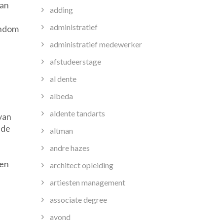
aan
adding
administratief
ondom
administratief medewerker
afstudeerstage
al dente
albeda
aldente tandarts
van
 de
altman
andre hazes
ten
architect opleiding
artiesten management
associate degree
avond