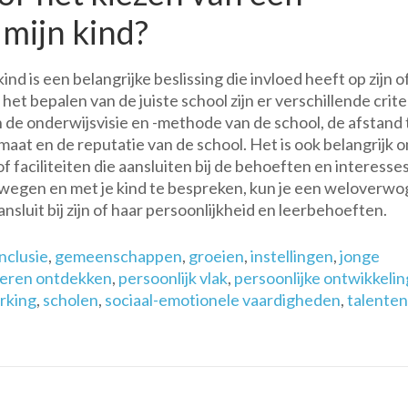
 mijn kind?
nd is een belangrijke beslissing die invloed heeft op zijn o
het bepalen van de juiste school zijn er verschillende crite
 de onderwijsvisie en -methode van de school, de afstand 
imaat en de reputatie van de school. Het is ook belangrijk 
 faciliteiten die aansluiten bij de behoeften en interesse
verwegen en met je kind te bespreken, kun je een weloverw
sluit bij zijn of haar persoonlijkheid en leerbehoeften.
inclusie
,
gemeenschappen
,
groeien
,
instellingen
,
jonge
leren ontdekken
,
persoonlijk vlak
,
persoonlijke ontwikkelin
rking
,
scholen
,
sociaal-emotionele vaardigheden
,
talenten