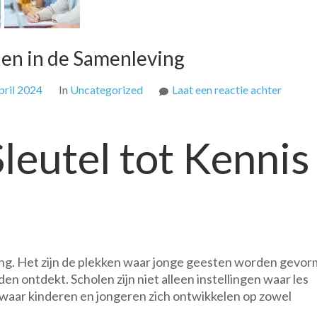
len in de Samenleving
op
pril 2024
In
Uncategorized
Laat een reactie achter
De
Belangr
leutel tot Kennis
Rol
van
Schole
in
de
Samenl
ng. Het zijn de plekken waar jonge geesten worden gevor
 ontdekt. Scholen zijn niet alleen instellingen waar les
ar kinderen en jongeren zich ontwikkelen op zowel