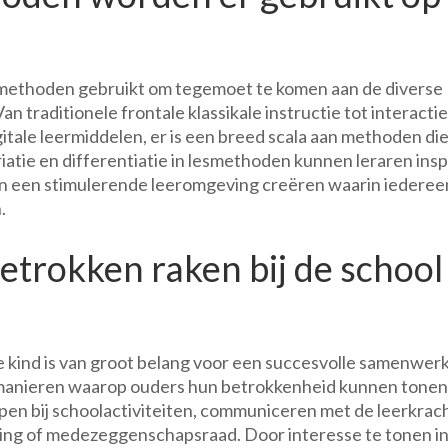
methoden gebruikt om tegemoet te komen aan de diverse
an traditionele frontale klassikale instructie tot interacti
itale leermiddelen, er is een breed scala aan methoden di
iatie en differentiatie in lesmethoden kunnen leraren ins
 en een stimulerende leeromgeving creëren waarin iederee
.
betrokken raken bij de school
je kind is van groot belang voor een succesvolle samenwer
de manieren waarop ouders hun betrokkenheid kunnen tonen
en bij schoolactiviteiten, communiceren met de leerkrac
ging of medezeggenschapsraad. Door interesse te tonen in