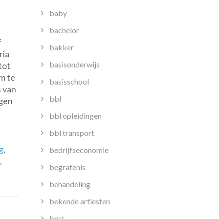
baby
bachelor
f
bakker
ria
basisonderwijs
tot
om te
basisschool
s van
bbl
ogen
bbl opleidingen
bbl transport
g
,
bedrijfseconomie
,
begrafenis
behandeling
bekende artiesten
best