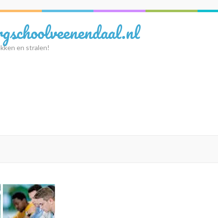
rgschoolveenendaal.nl
kken en stralen!