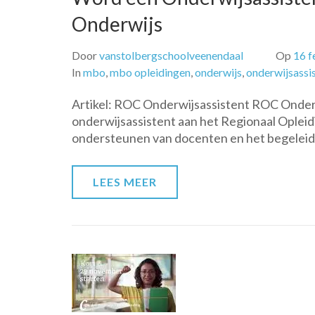
Onderwijs
Door
vanstolbergschoolveenendaal
Op
16 f
In
mbo
,
mbo opleidingen
,
onderwijs
,
onderwijsassi
Artikel: ROC Onderwijsassistent ROC Onderwi
onderwijsassistent aan het Regionaal Opleid
ondersteunen van docenten en het begeleide
LEES MEER