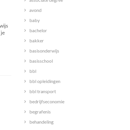
avond
baby
wijs
bachelor
 je
ssistent
bakker
basisonderwijs
basisschool
bbl
bbl opleidingen
bbl transport
bedrijfseconomie
begrafenis
behandeling