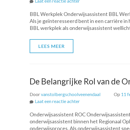
op
Laat een reactie achter
Ontdek
BBL Werkplek Onderwijsassistent BBL Werkp
de
Als je geïnteresseerd bent in een carrière in
Voordelen
BBL werkplek als onderwijsassistent wellic
van
een
BBL
LEES MEER
Werkplek
als
Onderwijsassistent
De Belangrijke Rol van de 
Door
vanstolbergschoolveenendaal
Op
11 f
op
Laat een reactie achter
De
Onderwijsassistent ROC Onderwijsassistent 
Belangrijke
onderwijsassistent binnen het Regionaal Op
Rol
onderwijsproces. Als onderwijsassistent spee
van