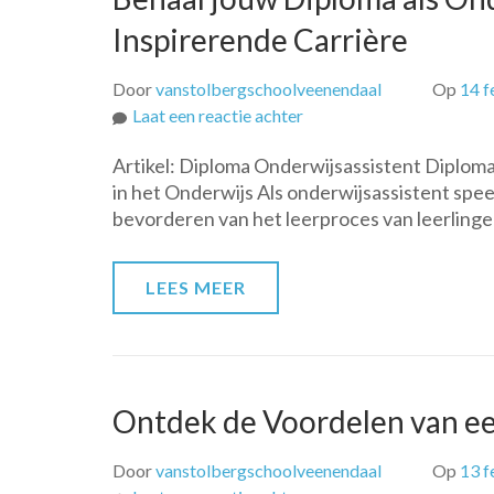
Inspirerende Carrière
Door
vanstolbergschoolveenendaal
Op
14 f
op
Laat een reactie achter
Behaal
Artikel: Diploma Onderwijsassistent Diploma
jouw
in het Onderwijs Als onderwijsassistent speel
Diploma
bevorderen van het leerproces van leerlinge
als
Onderwijsassistent:
Een
LEES MEER
Stap
naar
een
Inspirerende
Carrière
Ontdek de Voordelen van ee
Door
vanstolbergschoolveenendaal
Op
13 f