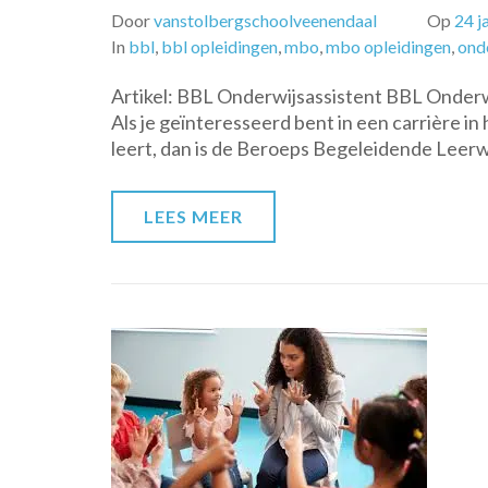
Door
vanstolbergschoolveenendaal
Op
24 j
In
bbl
,
bbl opleidingen
,
mbo
,
mbo opleidingen
,
ond
Artikel: BBL Onderwijsassistent BBL Onderw
Als je geïnteresseerd bent in een carrière in 
leert, dan is de Beroeps Begeleidende Leer
LEES MEER