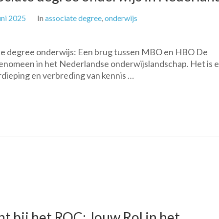
uni 2025
In
associate degree
,
onderwijs
iate degree onderwijs: Een brug tussen MBO en HBO De
 fenomeen in het Nederlandse onderwijslandschap. Het is 
erdieping en verbreding van kennis …
 bij het ROC: Jouw Rol in het