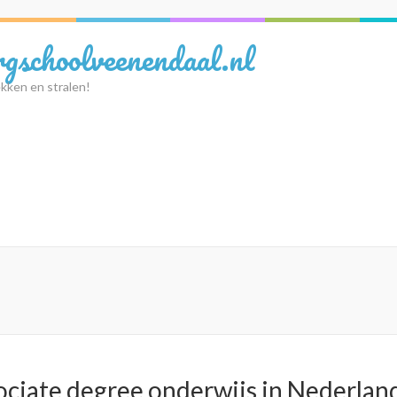
rgschoolveenendaal.nl
kken en stralen!
ciate degree onderwijs in Nederlan