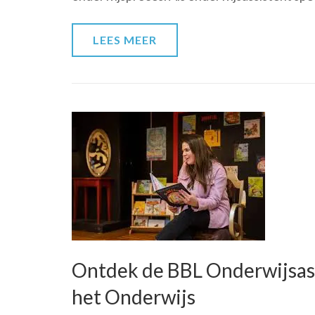
de
Onderwijsassistent
LEES MEER
binnen
het
ROC
Ontdek de BBL Onderwijsass
het Onderwijs