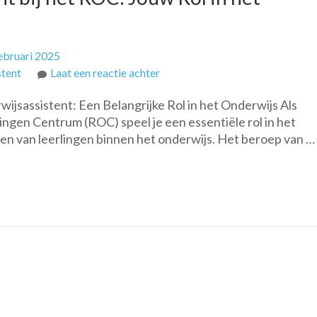
ebruari 2025
op
stent
Laat een reactie achter
Word
jsassistent: Een Belangrijke Rol in het Onderwijs Als
een
ingen Centrum (ROC) speel je een essentiële rol in het
Onderwijsassistent
n van leerlingen binnen het onderwijs. Het beroep van …
bij
het
ROC:
Jouw
Rol
in
het
Onderwijs