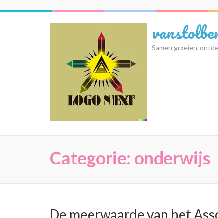
Ga
naar
vanstolbe
inhoud
(druk
Samen groeien, ontde
op
Enter)
Categorie:
onderwijs
De meerwaarde van het Asso