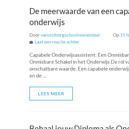
De meerwaarde van een capa
onderwijs
Door
vanstolbergschoolveenendaal
Op
15 f
op
Laat een reactie achter
De
Capabele Onderwijsassistent: Een Onmisbare
meerwaarde
Onmisbare Schakel in het Onderwijs De rol v
van
onschatbare waarde. Een capabele onderwijs
een
en de …
capabele
onderwijsassistent
in
LEES MEER
het
onderwijs
Behaal jouw Diploma als Ond