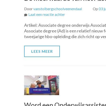
Door
vanstolbergschoolveenendaal
Op
03 j
op
Laat een reactie achter
De
Artikel: Associate degree onderwijs Assoc
meerwaarde
Associate degree (Ad) is een relatief nieuw
van
tweejarige hbo-opleiding die zich richt op v
het
Associate
degree
LEES MEER
onderwijs
in
Nederland
Word een Onderwijsassistent