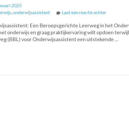
anuari 2025
op
erwijs
,
onderwijsassistent
Laat een reactie achter
Ontdek
ijsassistent: Een Beroepsgerichte Leerweg in het Onder
de
het onderwijs en graag praktijkervaring wilt opdoen terwijl
BBL
weg (BBL) voor Onderwijsassistent een uitstekende …
Onderwijsa
Opleiding:
Werkend
Leren
in
het
Onderwijs