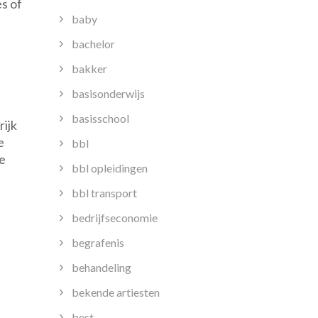
es of
baby
bachelor
bakker
basisonderwijs
basisschool
rijk
e
bbl
je
bbl opleidingen
bbl transport
bedrijfseconomie
begrafenis
behandeling
bekende artiesten
best