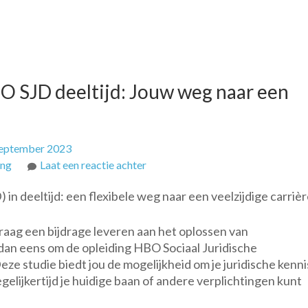
O SJD deeltijd: Jouw weg naar een
september 2023
op
ing
Laat een reactie achter
Flexibel
in deeltijd: een flexibele weg naar een veelzijdige carriè
studeren
met
graag een bijdrage leveren aan het oplossen van
de
an eens om de opleiding HBO Sociaal Juridische
HBO
Deze studie biedt jou de mogelijkheid om je juridische kenni
SJD
egelijkertijd je huidige baan of andere verplichtingen kunt
deeltijd:
Jouw