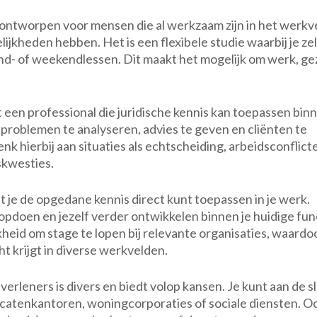
weg
naar
 ontworpen voor mensen die al werkzaam zijn in het werkv
een
jkheden hebben. Het is een flexibele studie waarbij je zel
veelzijdige
nd- of weekendlessen. Dit maakt het mogelijk om werk, ge
carrière
t een professional die juridische kennis kan toepassen bin
 problemen te analyseren, advies te geven en cliënten te
k hierbij aan situaties als echtscheiding, arbeidsconflict
skwesties.
t je de opgedane kennis direct kunt toepassen in je werk.
opdoen en jezelf verder ontwikkelen binnen je huidige fun
heid om stage te lopen bij relevante organisaties, waardoo
 krijgt in diverse werkvelden.
verleners is divers en biedt volop kansen. Je kunt aan de s
ocatenkantoren, woningcorporaties of sociale diensten. O