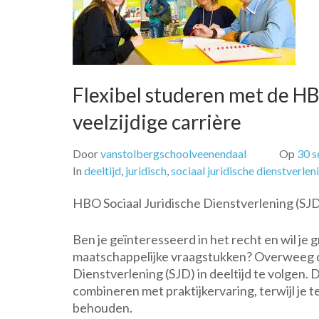
Flexibel studeren met de HB
veelzijdige carrière
Door
vanstolbergschoolveenendaal
Op
30 
In
deeltijd
,
juridisch
,
sociaal juridische dienstverlen
HBO Sociaal Juridische Dienstverlening (SJD) 
Ben je geïnteresseerd in het recht en wil je 
maatschappelijke vraagstukken? Overweeg d
Dienstverlening (SJD) in deeltijd te volgen. 
combineren met praktijkervaring, terwijl je t
behouden.