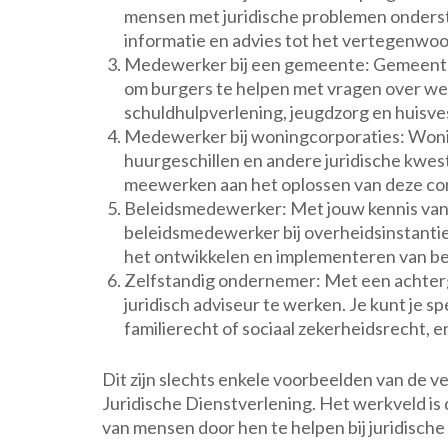
mensen met juridische problemen onderste
informatie en advies tot het vertegenwoo
Medewerker bij een gemeente: Gemeenten 
om burgers te helpen met vragen over wet
schuldhulpverlening, jeugdzorg en huisve
Medewerker bij woningcorporaties: Woni
huurgeschillen en andere juridische kwest
meewerken aan het oplossen van deze con
Beleidsmedewerker: Met jouw kennis van w
beleidsmedewerker bij overheidsinstanties
het ontwikkelen en implementeren van bele
Zelfstandig ondernemer: Met een achtergr
juridisch adviseur te werken. Je kunt je s
familierecht of sociaal zekerheidsrecht, e
Dit zijn slechts enkele voorbeelden van de ve
Juridische Dienstverlening. Het werkveld is 
van mensen door hen te helpen bij juridisch