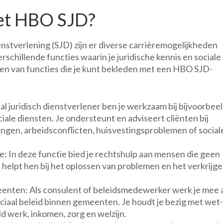
et HBO SJD?
stverlening (SJD) zijn er diverse carrièremogelijkheden
erschillende functies waarin je juridische kennis en sociale
n van functies die je kunt bekleden met een HBO SJD-
aal juridisch dienstverlener ben je werkzaam bij bijvoorbee
ale diensten. Je ondersteunt en adviseert cliënten bij
ingen, arbeidsconflicten, huisvestingsproblemen of social
: In deze functie bied je rechtshulp aan mensen die geen
e helpt hen bij het oplossen van problemen en het verkrijg
enten: Als consulent of beleidsmedewerker werk je mee 
iaal beleid binnen gemeenten. Je houdt je bezig met wet-
d werk, inkomen, zorg en welzijn.