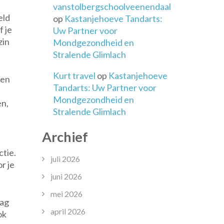
vanstolbergschoolveenendaal
eld
op
Kastanjehoeve Tandarts:
f je
Uw Partner voor
zin
Mondgezondheid en
Stralende Glimlach
Kurt travel
op
Kastanjehoeve
nen
Tandarts: Uw Partner voor
Mondgezondheid en
en,
Stralende Glimlach
Archief
ctie.
juli 2026
r je
juni 2026
mei 2026
lag
april 2026
ok