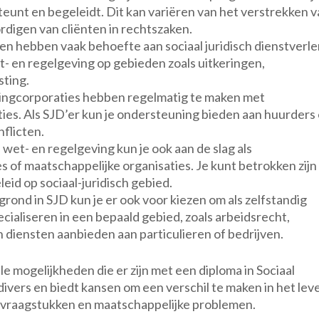
unt en begeleidt. Dit kan variëren van het verstrekken v
rdigen van cliënten in rechtszaken.
hebben vaak behoefte aan sociaal juridisch dienstverle
- en regelgeving op gebieden zoals uitkeringen,
sting.
ngcorporaties hebben regelmatig te maken met
ies. Als SJD’er kun je ondersteuning bieden aan huurders
flicten.
et- en regelgeving kun je ook aan de slag als
 of maatschappelijke organisaties. Je kunt betrokken zijn 
id op sociaal-juridisch gebied.
ond in SJD kun je er ook voor kiezen om als zelfstandig
pecialiseren in een bepaald gebied, zoals arbeidsrecht,
n diensten aanbieden aan particulieren of bedrijven.
le mogelijkheden die er zijn met een diploma in Sociaal
divers en biedt kansen om een verschil te maken in het lev
e vraagstukken en maatschappelijke problemen.