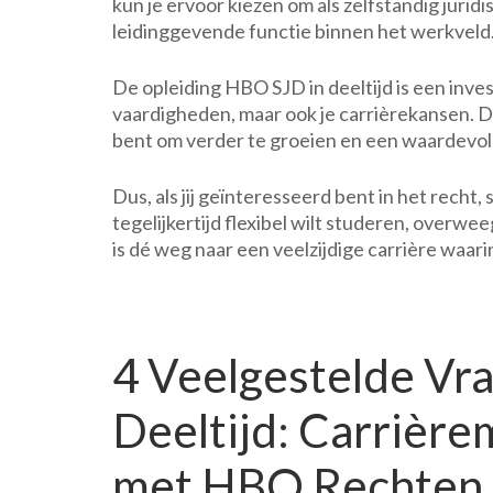
kun je ervoor kiezen om als zelfstandig jurid
leidinggevende functie binnen het werkveld
De opleiding HBO SJD in deeltijd is een inves
vaardigheden, maar ook je carrièrekansen. Do
bent om verder te groeien en een waardevoll
Dus, als jij geïnteresseerd bent in het recht
tegelijkertijd flexibel wilt studeren, overwe
is dé weg naar een veelzijdige carrière waarin
4 Veelgestelde Vr
Deeltijd: Carrière
met HBO Rechten 