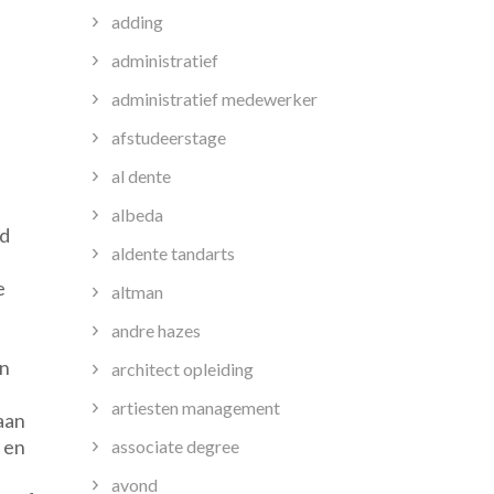
adding
administratief
administratief medewerker
afstudeerstage
al dente
albeda
ld
aldente tandarts
e
altman
andre hazes
en
architect opleiding
artiesten management
aan
 en
associate degree
avond