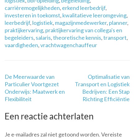
logistiek
,
bbl-opleiding
,
begeleiding
,
carrièremogelijkheden
,
erkend leerbedrijf
,
investeren in toekomst
,
kwalitatieve leeromgeving
,
leerbedrijf
,
logistiek
,
magazijnmedewerker
,
planner
,
praktijkervaring
,
praktijkervaring van collega's en
begeleiders
,
salaris
,
theoretische kennis
,
transport
,
vaardigheden
,
vrachtwagenchauffeur
Berichtnavigatie
De Meerwaarde van
Optimalisatie van
Particulier Voortgezet
Transport en Logistiek
Onderwijs: Maatwerk en
Bedrijven: Een Stap
Flexibiliteit
Richting Efficiëntie
Een reactie achterlaten
Je e-mailadres zal niet getoond worden.
Vereiste