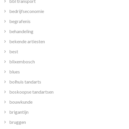
bbl transport
bedrijfseconomie
begrafenis
behandeling
bekende artiesten
best
blixembosch
blues
bolhuis tandarts
boskoopse tandartsen
bouwkunde
brigantijn
bruggen