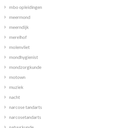
mbo opleidingen
meermond
meerndijk
merelhof
molenvliet
mondhygienist
mondzorgkunde
motown
muziek
nacht
narcose tandarts
narcosetandarts
natuurkunde