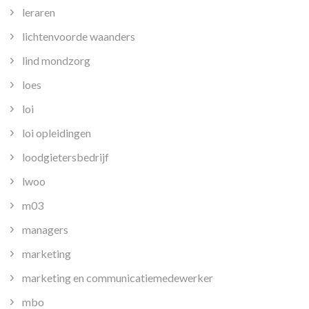
leraren
lichtenvoorde waanders
lind mondzorg
loes
loi
loi opleidingen
loodgietersbedrijf
lwoo
m03
managers
marketing
marketing en communicatiemedewerker
mbo