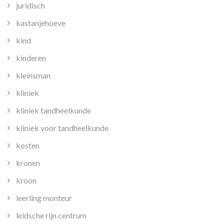
juridisch
kastanjehoeve
kind
kinderen
kleinsman
kliniek
kliniek tandheelkunde
kliniek voor tandheelkunde
kosten
kronen
kroon
leerling monteur
leidsche rijn centrum