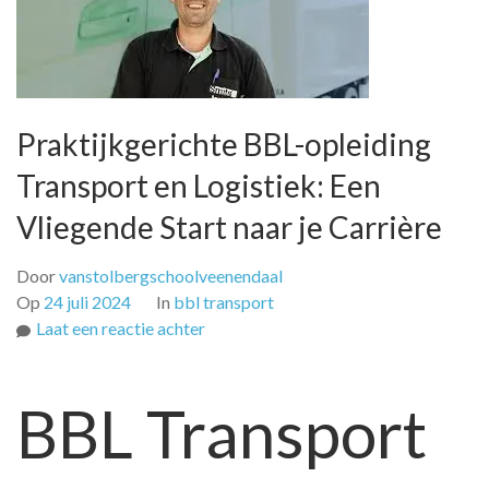
Praktijkgerichte BBL-opleiding
Transport en Logistiek: Een
Vliegende Start naar je Carrière
Door
vanstolbergschoolveenendaal
Op
24 juli 2024
In
bbl transport
op
Laat een reactie achter
Praktijkgerichte
BBL-
BBL Transport
opleiding
Transport
en
Logistiek: