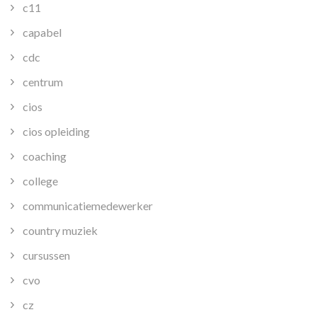
c11
capabel
cdc
centrum
cios
cios opleiding
coaching
college
communicatiemedewerker
country muziek
cursussen
cvo
cz