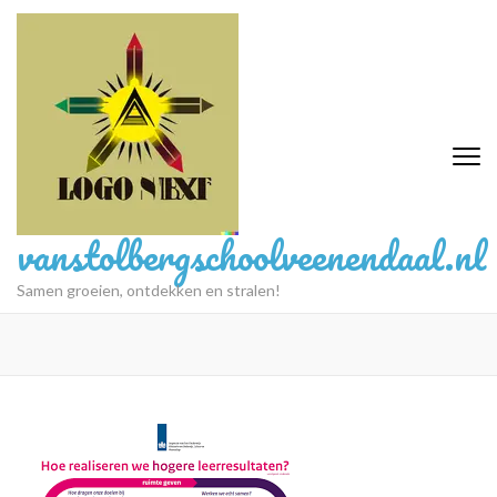
Ga
naar
inhoud
(druk
op
Enter)
vanstolbergschoolveenendaal.nl
Samen groeien, ontdekken en stralen!