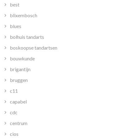
best
blixembosch
blues
bolhuis tandarts
boskoopse tandartsen
bouwkunde
brigantijn
bruggen
c11
capabel
cdc
centrum
cios