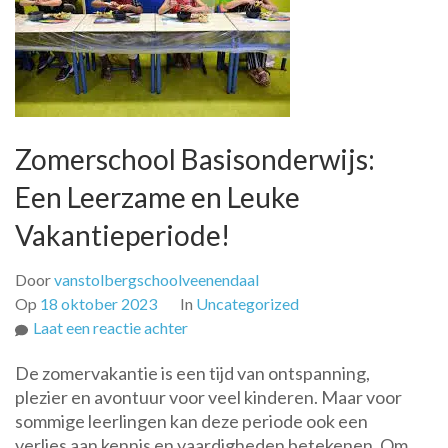
Zomerschool Basisonderwijs:
Een Leerzame en Leuke
Vakantieperiode!
Door
vanstolbergschoolveenendaal
Op
18 oktober 2023
In
Uncategorized
op
Laat een reactie achter
Zomerschool
De zomervakantie is een tijd van ontspanning,
Basisonderwijs:
plezier en avontuur voor veel kinderen. Maar voor
Een
sommige leerlingen kan deze periode ook een
Leerzame
verlies aan kennis en vaardigheden betekenen. Om
en