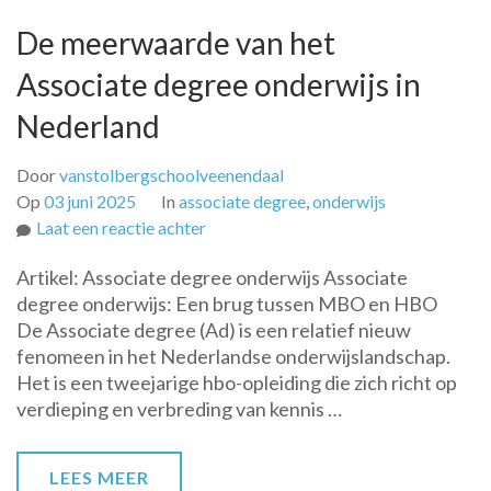
De meerwaarde van het
Associate degree onderwijs in
Nederland
Door
vanstolbergschoolveenendaal
Op
03 juni 2025
In
associate degree
,
onderwijs
op
Laat een reactie achter
De
Artikel: Associate degree onderwijs Associate
meerwaarde
degree onderwijs: Een brug tussen MBO en HBO
van
De Associate degree (Ad) is een relatief nieuw
het
fenomeen in het Nederlandse onderwijslandschap.
Associate
Het is een tweejarige hbo-opleiding die zich richt op
degree
verdieping en verbreding van kennis …
onderwijs
in
Nederland
LEES MEER