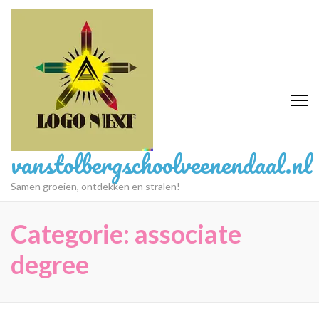
Ga
naar
inhoud
(druk
op
Enter)
vanstolbergschoolveenendaal.nl
Samen groeien, ontdekken en stralen!
Categorie:
associate
degree