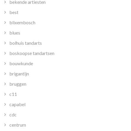
bekende artiesten
best
blixembosch
blues
bolhuis tandarts
boskoopse tandartsen
bouwkunde
brigantijn
bruggen
c11
capabel
cdc
centrum