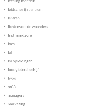
leerling monteur
leidsche rijn centrum
leraren
lichtenvoorde waanders
lind mondzorg
loes
loi
loi opleidingen
loodgietersbedrijf
lwoo
m03
managers
marketing