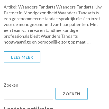
Kies
Artikel: Waanders Tandarts Waanders Tandarts: Uw
voor
Partner in Mondgezondheid Waanders Tandarts is
Kwaliteit
een gerenommeerde tandartspraktijk die zich inzet
en
voor de mondgezondheid van haar patiënten. Met
Zorg:
een team van ervaren tandheelkundige
Waanders
professionals biedt Waanders Tandarts
Tandarts,
hoogwaardige en persoonlijke zorg op maat. …
uw
Partner
in
LEES MEER
Mondgezondheid
Zoeken
ZOEKEN
Laatste artikelen