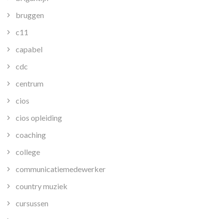
bruggen
c11
capabel
cdc
centrum
cios
cios opleiding
coaching
college
communicatiemedewerker
country muziek
cursussen