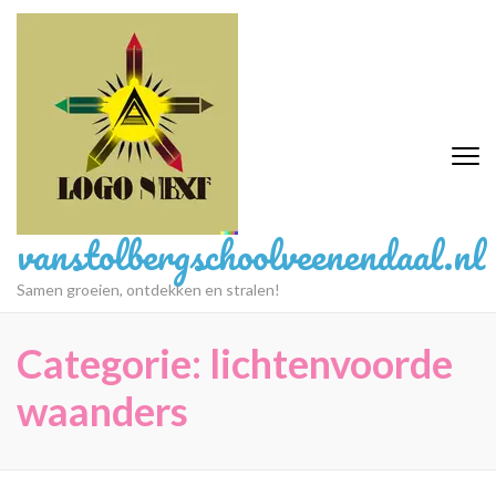
Ga
naar
inhoud
(druk
op
Enter)
vanstolbergschoolveenendaal.nl
Samen groeien, ontdekken en stralen!
Categorie:
lichtenvoorde
waanders