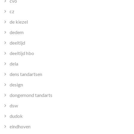
cvo
cz
de kiezel
dedem
deeltijd
deeltijd hbo
dela
dens tandartsen
design
dongemond tandarts
dsw
dudok
eindhoven