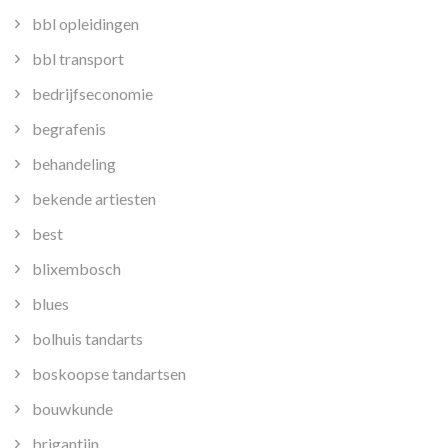
bbl opleidingen
bbl transport
bedrijfseconomie
begrafenis
behandeling
bekende artiesten
best
blixembosch
blues
bolhuis tandarts
boskoopse tandartsen
bouwkunde
brigantijn