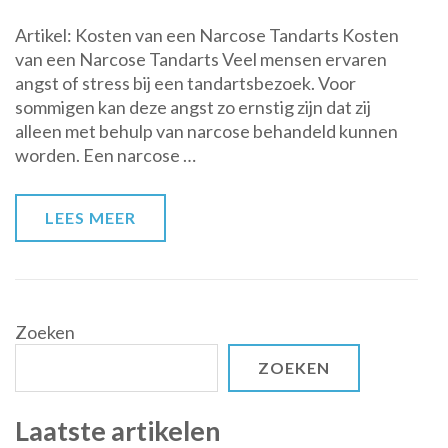
Kosten
Artikel: Kosten van een Narcose Tandarts Kosten
van
van een Narcose Tandarts Veel mensen ervaren
een
angst of stress bij een tandartsbezoek. Voor
Behandeling
sommigen kan deze angst zo ernstig zijn dat zij
bij
alleen met behulp van narcose behandeld kunnen
de
worden. Een narcose …
Narcose
Tandarts
LEES MEER
Zoeken
ZOEKEN
Laatste artikelen