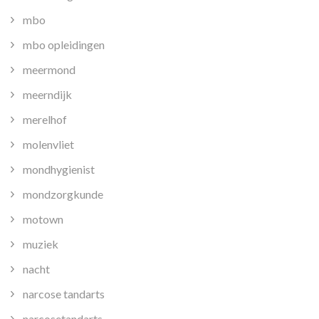
mbo
mbo opleidingen
meermond
meerndijk
merelhof
molenvliet
mondhygienist
mondzorgkunde
motown
muziek
nacht
narcose tandarts
narcosetandarts