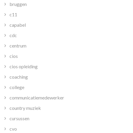
bruggen
c11
capabel
cdc
centrum
cios
cios opleiding
coaching
college
communicatiemedewerker
country muziek
cursussen
cvo