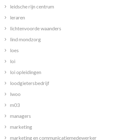
leidsche rijn centrum
leraren
lichtenvoorde waanders
lind mondzorg
loes
loi
loi opleidingen
loodgietersbedrijf
lwoo
m03
managers
marketing
marketing en communicatiemedewerker