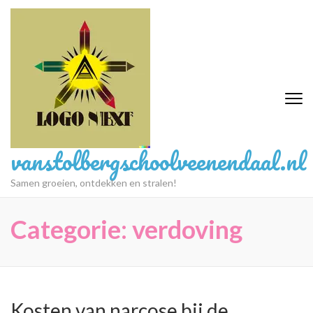
Ga
naar
inhoud
(druk
op
Enter)
vanstolbergschoolveenendaal.nl
Samen groeien, ontdekken en stralen!
Categorie:
verdoving
Kosten van narcose bij de