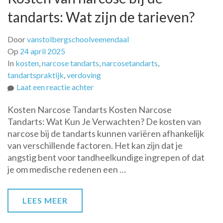
tandarts: Wat zijn de tarieven?
Door
vanstolbergschoolveenendaal
Op
24 april 2025
In
kosten
,
narcose tandarts
,
narcosetandarts
,
tandartspraktijk
,
verdoving
op
Laat een reactie achter
Kosten
Kosten Narcose Tandarts Kosten Narcose
van
Tandarts: Wat Kun Je Verwachten? De kosten van
narcose
narcose bij de tandarts kunnen variëren afhankelijk
bij
van verschillende factoren. Het kan zijn dat je
de
angstig bent voor tandheelkundige ingrepen of dat
tandarts:
je om medische redenen een …
Wat
zijn
de
LEES MEER
tarieven?