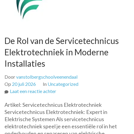
De Rol van de Servicetechnicus
Elektrotechniek in Moderne
Installaties
Door
vanstolbergschoolveenendaal
Op
20 juli 2026
In
Uncategorized
op
Laat een reactie achter
De
Artikel: Servicetechnicus Elektrotechniek
Rol
Servicetechnicus Elektrotechniek: Expert in
van
Elektrische Systemen Als servicetechnicus
de
elektrotechniek speel je een essentiële rol in het
Servicetechnicus
onderhouden en repareren van elektrische
Elektrotechniek