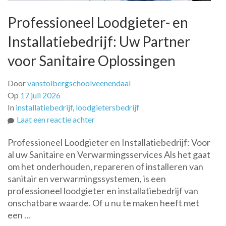
Professioneel Loodgieter- en
Installatiebedrijf: Uw Partner
voor Sanitaire Oplossingen
Door
vanstolbergschoolveenendaal
Op
17 juli 2026
In
installatiebedrijf
,
loodgietersbedrijf
op
Laat een reactie achter
Professioneel
Professioneel Loodgieter en Installatiebedrijf: Voor
Loodgieter-
al uw Sanitaire en Verwarmingsservices Als het gaat
en
om het onderhouden, repareren of installeren van
Installatiebedrijf:
sanitair en verwarmingssystemen, is een
Uw
professioneel loodgieter en installatiebedrijf van
Partner
onschatbare waarde. Of u nu te maken heeft met
voor
een …
Sanitaire