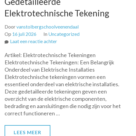
Gedetailleerde
Elektrotechnische Tekening
Door
vanstolbergschoolveenendaal
Op
16 juli 2026
In
Uncategorized
op
Laat een reactie achter
Het
Artikel: Elektrotechnische Tekeningen
Belang
Elektrotechnische Tekeningen: Een Belangrijk
van
Onderdeel van Elektrische Installaties
een
Elektrotechnische tekeningen vormen een
Gedetailleerde
essentieel onderdeel van elektrische installaties.
Elektrotechnische
Deze gedetailleerde tekeningen geven een
Tekening
overzicht van de elektrische componenten,
bedrading en aansluitingen die nodig zijn voor het
correct functioneren …
LEES MEER