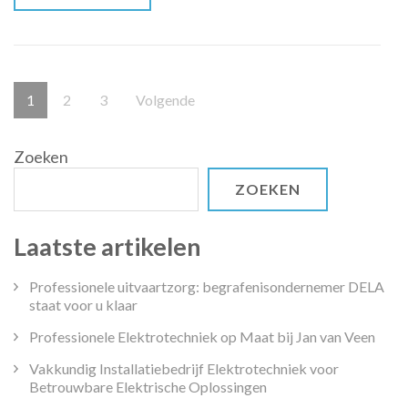
Berichten
Pagina
Pagina
Pagina
1
2
3
Volgende
paginering
Zoeken
ZOEKEN
Laatste artikelen
Professionele uitvaartzorg: begrafenisondernemer DELA
staat voor u klaar
Professionele Elektrotechniek op Maat bij Jan van Veen
Vakkundig Installatiebedrijf Elektrotechniek voor
Betrouwbare Elektrische Oplossingen