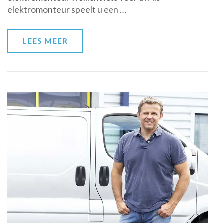
elektromonteur speelt u een …
maak
het
verschil!
LEES MEER