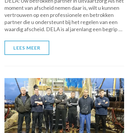
DELA: Uw betrokken partner in uitvaartzorg Als het
uitvaartzorg:
moment van afscheid nemen daar is, wilt u kunnen
begrafenisondernemer
vertrouwen op een professionele en betrokken
DELA
partner die u ondersteunt bij het regelen van een
staat
waardig afscheid. DELA is al jarenlang een begrip …
voor
u
klaar
LEES MEER