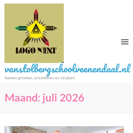
Ga
naar
inhoud
(druk
op
Enter)
vanstolbergschoolveenendaal.nl
Samen groeien, ontdekken en stralen!
Maand:
juli 2026