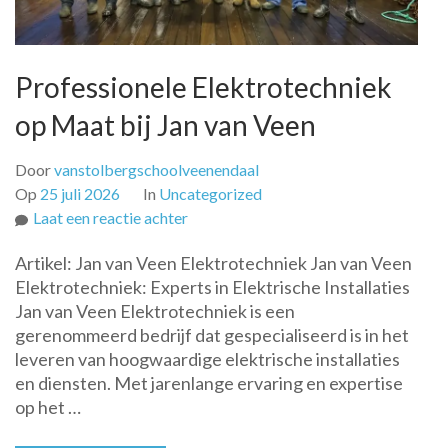
Professionele Elektrotechniek
op Maat bij Jan van Veen
Door
vanstolbergschoolveenendaal
Op
25 juli 2026
In
Uncategorized
op
Laat een reactie achter
Professionele
Artikel: Jan van Veen Elektrotechniek Jan van Veen
Elektrotechniek
Elektrotechniek: Experts in Elektrische Installaties
op
Jan van Veen Elektrotechniek is een
Maat
gerenommeerd bedrijf dat gespecialiseerd is in het
bij
leveren van hoogwaardige elektrische installaties
Jan
en diensten. Met jarenlange ervaring en expertise
van
op het …
Veen