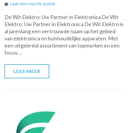
op
Laat een reactie achter
Ontdek
De Wit Elektro: Uw Partner in Elektronica De Wit
het
Elektro: Uw Partner in Elektronica De Wit Elektro is
Elektronica-
al jarenlang een vertrouwde naam op het gebied
Aanbod
van elektronica en huishoudelijke apparaten. Met
van
een uitgebreid assortiment van topmerken en een
De
focus …
Wit
Elektro!
LEES MEER