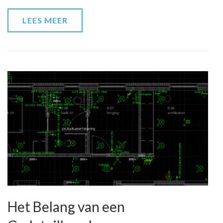
Oplossingen
LEES MEER
Het Belang van een