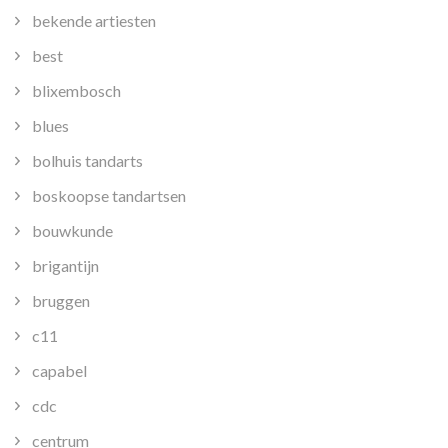
bekende artiesten
best
blixembosch
blues
bolhuis tandarts
boskoopse tandartsen
bouwkunde
brigantijn
bruggen
c11
capabel
cdc
centrum