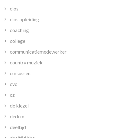
cios
cios opleiding
coaching
college
communicatiemedewerker
country muziek
cursussen
cvo
cz
de kiezel
dedem
deeltijd
deeltijd hbo