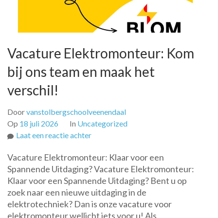
Vacature Elektromonteur: Kom
bij ons team en maak het
verschil!
Door
vanstolbergschoolveenendaal
Op
18 juli 2026
In
Uncategorized
op
Laat een reactie achter
Vacature
Vacature Elektromonteur: Klaar voor een
Elektromonteur:
Spannende Uitdaging? Vacature Elektromonteur:
Kom
Klaar voor een Spannende Uitdaging? Bent u op
bij
zoek naar een nieuwe uitdaging in de
ons
elektrotechniek? Dan is onze vacature voor
team
elektromonteur wellicht iets voor u! Als
en