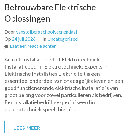
Betrouwbare Elektrische
Oplossingen
Door
vanstolbergschoolveenendaal
Op
24 juli 2026
In
Uncategorized
op
Laat een reactie achter
Vakkundig
Artikel: Installatiebedrijf Elektrotechniek
Installatiebedrijf
Installatiebedrijf Elektrotechniek: Experts in
Elektrotechniek
Elektrische Installaties Elektriciteit is een
voor
essentieel onderdeel van ons dagelijks leven en een
Betrouwbare
goed functionerende elektrische installatie is van
Elektrische
groot belang voor zowel particulieren als bedrijven.
Oplossingen
Een installatiebedrijf gespecialiseerd in
elektrotechniek speelt hierbij …
LEES MEER