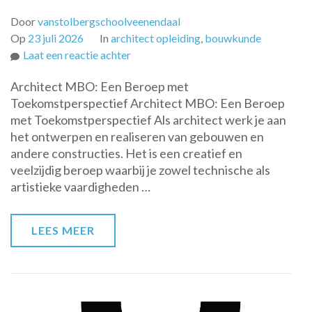
Door
vanstolbergschoolveenendaal
Op
23 juli 2026
In
architect opleiding
,
bouwkunde
op
Laat een reactie achter
Architect
Architect MBO: Een Beroep met
MBO:
Toekomstperspectief Architect MBO: Een Beroep
Bouwen
met Toekomstperspectief Als architect werk je aan
aan
het ontwerpen en realiseren van gebouwen en
een
andere constructies. Het is een creatief en
Creatieve
veelzijdig beroep waarbij je zowel technische als
Toekomst
artistieke vaardigheden …
LEES MEER