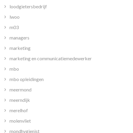
loodgietersbedrijf
lwoo
m03
managers
marketing
marketing en communicatiemedewerker
mbo
mbo opleidingen
meermond
meerndijk
merelhof
molenvliet
mondhygienist