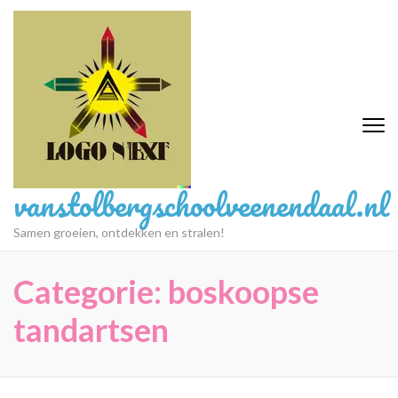
Ga
naar
inhoud
(druk
op
Enter)
vanstolbergschoolveenendaal.nl
Samen groeien, ontdekken en stralen!
Categorie:
boskoopse
tandartsen