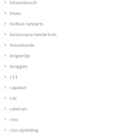
blixembosch
blues
bolhuis tandarts
boskoopse tandartsen
bouwkunde
brigantijn
bruggen
c11
capabel
cdc
centrum
cios
cios opleiding