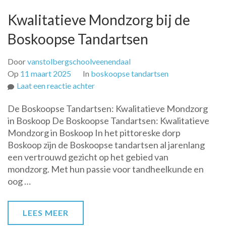
Kwalitatieve Mondzorg bij de
Boskoopse Tandartsen
Door
vanstolbergschoolveenendaal
Op
11 maart 2025
In
boskoopse tandartsen
op
Laat een reactie achter
Kwalitatieve
De Boskoopse Tandartsen: Kwalitatieve Mondzorg
Mondzorg
in Boskoop De Boskoopse Tandartsen: Kwalitatieve
bij
Mondzorg in Boskoop In het pittoreske dorp
de
Boskoop zijn de Boskoopse tandartsen al jarenlang
Boskoopse
een vertrouwd gezicht op het gebied van
Tandartsen
mondzorg. Met hun passie voor tandheelkunde en
oog …
LEES MEER