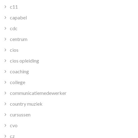
c11
capabel
cdc
centrum
cios
cios opleiding
coaching
college
communicatiemedewerker
country muziek
cursussen
cvo
cz