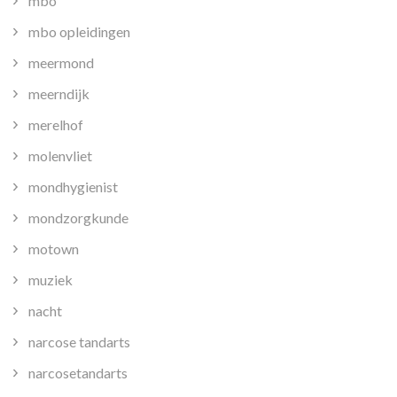
mbo
mbo opleidingen
meermond
meerndijk
merelhof
molenvliet
mondhygienist
mondzorgkunde
motown
muziek
nacht
narcose tandarts
narcosetandarts