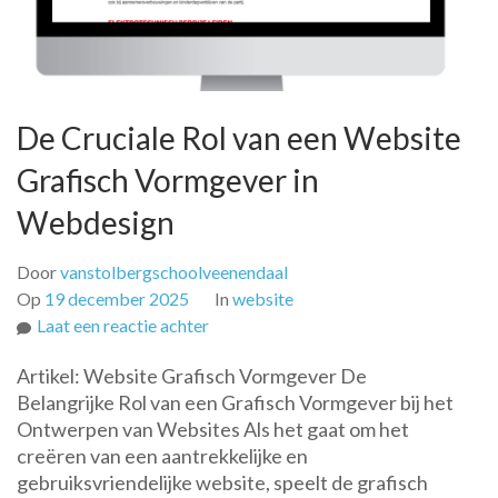
De Cruciale Rol van een Website
Grafisch Vormgever in
Webdesign
Door
vanstolbergschoolveenendaal
Op
19 december 2025
In
website
op
Laat een reactie achter
De
Artikel: Website Grafisch Vormgever De
Cruciale
Belangrijke Rol van een Grafisch Vormgever bij het
Rol
Ontwerpen van Websites Als het gaat om het
van
creëren van een aantrekkelijke en
een
gebruiksvriendelijke website, speelt de grafisch
Website