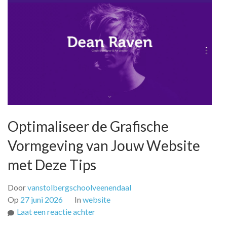
Optimaliseer de Grafische
Vormgeving van Jouw Website
met Deze Tips
Door
vanstolbergschoolveenendaal
Op
27 juni 2026
In
website
op
Laat een reactie achter
Optimaliseer