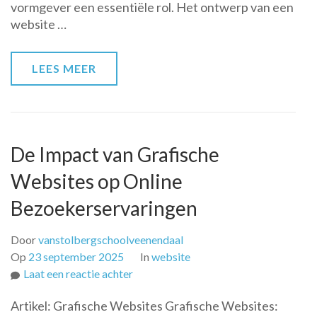
vormgever een essentiële rol. Het ontwerp van een
Grafisch
website …
Vormgever
in
Webdesign
LEES MEER
De Impact van Grafische
Websites op Online
Bezoekerservaringen
Door
vanstolbergschoolveenendaal
Op
23 september 2025
In
website
op
Laat een reactie achter
De
Artikel: Grafische Websites Grafische Websites:
Impact