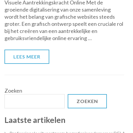
Visuele Aantrekkingskracht Online Met de
van
groeiende digitalisering van onze samenleving
Grafische
wordt het belang van grafische websites steeds
Websites
groter. Een grafisch ontwerp speelt een cruciale rol
op
bij het creëren van een aantrekkelijke en
Online
gebruiksvriendelijke online ervaring …
Bezoekerservaringen
LEES MEER
Zoeken
ZOEKEN
Laatste artikelen