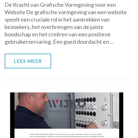
De Kracht van Grafische Vormgeving voor een
de
Website De grafische vormgeving van een website
Grafische
speelt een cruciale rol in het aantrekken van
Vormgeving
bezoekers, het overbrengen van de juiste
van
boodschap en het creëren van een positieve
Jouw
gebruikerservaring. Een goed doordacht en …
Website
met
Deze
LEES MEER
Tips