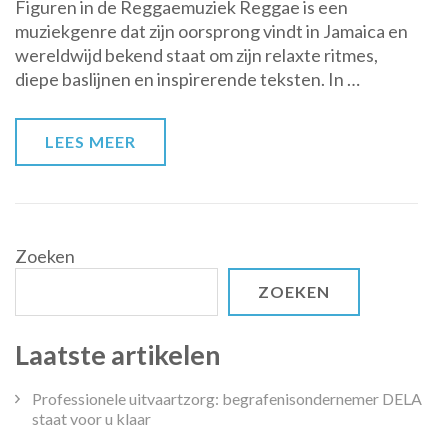
Figuren in de Reggaemuziek Reggae is een
van
muziekgenre dat zijn oorsprong vindt in Jamaica en
Reggae
wereldwijd bekend staat om zijn relaxte ritmes,
Artiesten:
diepe baslijnen en inspirerende teksten. In …
Iconen
van
de
LEES MEER
Reggaemuziek
Zoeken
ZOEKEN
Laatste artikelen
Professionele uitvaartzorg: begrafenisondernemer DELA
staat voor u klaar