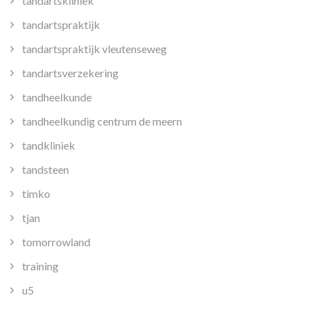
tandartskliniek
tandartspraktijk
tandartspraktijk vleutenseweg
tandartsverzekering
tandheelkunde
tandheelkundig centrum de meern
tandkliniek
tandsteen
timko
tjan
tomorrowland
training
u5