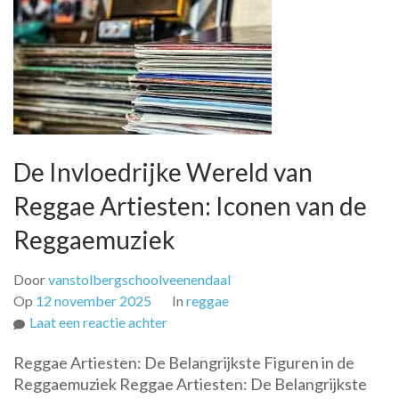
De Invloedrijke Wereld van
Reggae Artiesten: Iconen van de
Reggaemuziek
Door
vanstolbergschoolveenendaal
Op
12 november 2025
In
reggae
op
Laat een reactie achter
De
Reggae Artiesten: De Belangrijkste Figuren in de
Invloedrijke
Reggaemuziek Reggae Artiesten: De Belangrijkste
Wereld