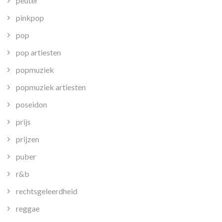
peuter
pinkpop
pop
pop artiesten
popmuziek
popmuziek artiesten
poseidon
prijs
prijzen
puber
r&b
rechtsgeleerdheid
reggae