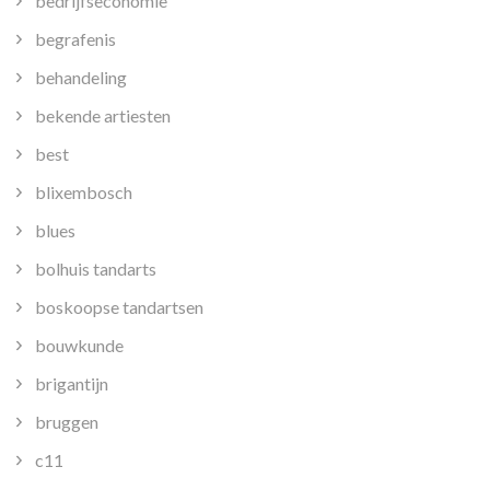
bedrijfseconomie
begrafenis
behandeling
bekende artiesten
best
blixembosch
blues
bolhuis tandarts
boskoopse tandartsen
bouwkunde
brigantijn
bruggen
c11