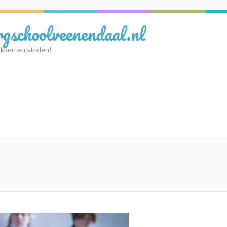
rgschoolveenendaal.nl
kken en stralen!