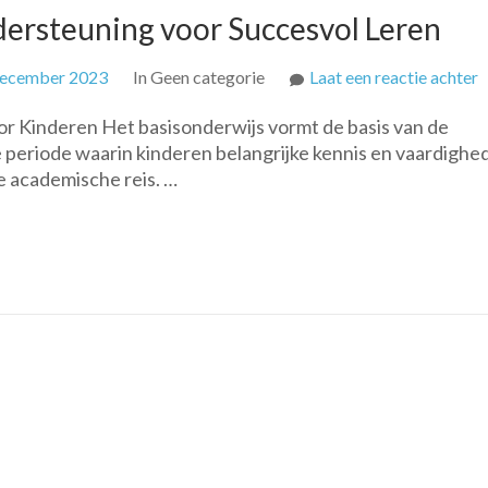
ndersteuning voor Succesvol Leren
o
december 2023
In Geen categorie
Laat een reactie achter
B
oor Kinderen Het basisonderwijs vormt de basis van de
B
le periode waarin kinderen belangrijke kennis en vaardighe
E
 academische reis. …
O
v
S
L