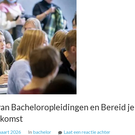
an Bacheloropleidingen en Bereid je
ekomst
op
maart 2026
In
bachelor
Laat een reactie achter