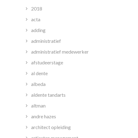
2018
acta
adding
administratief
administratief medewerker
afstudeerstage
al dente
albeda
aldente tandarts
altman
andre hazes
architect opleiding
artiesten management