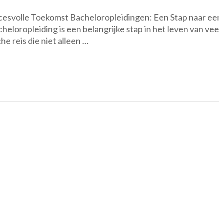
Ontdek
cesvolle Toekomst Bacheloropleidingen: Een Stap naar ee
de
loropleiding is een belangrijke stap in het leven van vee
Diverse
e reis die niet alleen …
Wereld
van
Bacheloropl
en
Bereid
je
Voor
op
een
Succesvolle
Toekomst