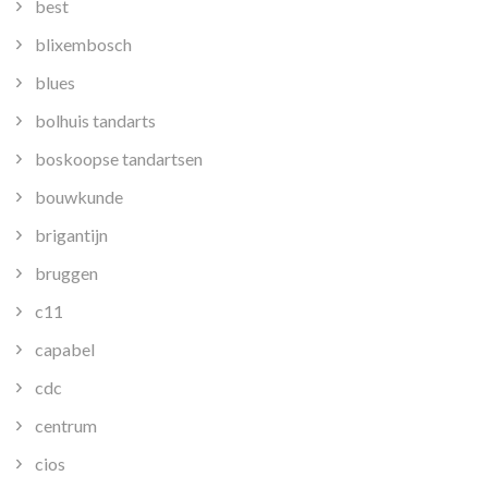
best
blixembosch
blues
bolhuis tandarts
boskoopse tandartsen
bouwkunde
brigantijn
bruggen
c11
capabel
cdc
centrum
cios