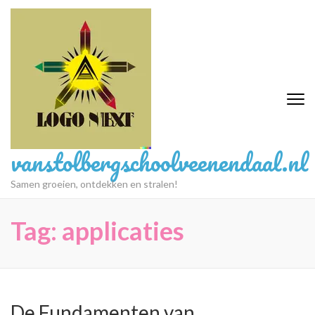
Ga
naar
inhoud
(druk
op
Enter)
vanstolbergschoolveenendaal.nl
Samen groeien, ontdekken en stralen!
Tag:
applicaties
De Fundamenten van