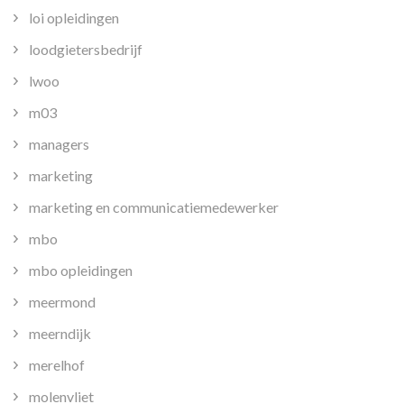
loi opleidingen
loodgietersbedrijf
lwoo
m03
managers
marketing
marketing en communicatiemedewerker
mbo
mbo opleidingen
meermond
meerndijk
merelhof
molenvliet