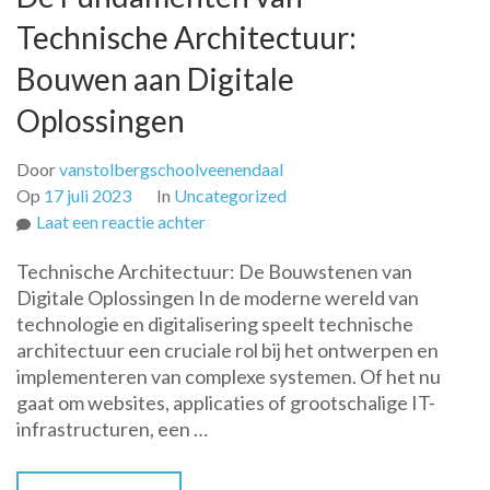
Technische Architectuur:
Bouwen aan Digitale
Oplossingen
Door
vanstolbergschoolveenendaal
Op
17 juli 2023
In
Uncategorized
op
Laat een reactie achter
De
Technische Architectuur: De Bouwstenen van
Fundamenten
Digitale Oplossingen In de moderne wereld van
van
technologie en digitalisering speelt technische
Technische
architectuur een cruciale rol bij het ontwerpen en
Architectuur:
implementeren van complexe systemen. Of het nu
Bouwen
gaat om websites, applicaties of grootschalige IT-
aan
infrastructuren, een …
Digitale
Oplossingen