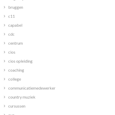
bruggen
c11
capabel
cdc
centrum
cios
cios opleiding
coaching
college
communicatiemedewerker
country muziek
cursussen
cvo