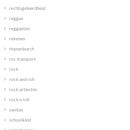
rechtsgeleerdheid
reggae
reggaeton
rekenen
rhynenburch
roc transport
rock
rock and roll
rock artiesten
rock n roll
sanitas
schoolkind
secretaresse