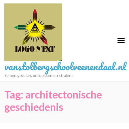
Ga
naar
inhoud
(druk
op
Enter)
vanstolbergschoolveenendaal.nl
Samen groeien, ontdekken en stralen!
Tag:
architectonische
geschiedenis