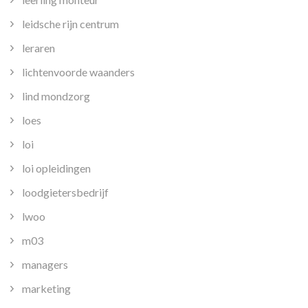
leidsche rijn centrum
leraren
lichtenvoorde waanders
lind mondzorg
loes
loi
loi opleidingen
loodgietersbedrijf
lwoo
m03
managers
marketing