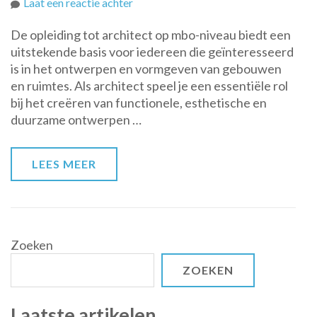
op
Laat een reactie achter
De
De opleiding tot architect op mbo-niveau biedt een
Opleiding
uitstekende basis voor iedereen die geïnteresseerd
tot
is in het ontwerpen en vormgeven van gebouwen
Architect
en ruimtes. Als architect speel je een essentiële rol
op
bij het creëren van functionele, esthetische en
MBO-
duurzame ontwerpen …
niveau:
Een
Stevige
LEES MEER
Basis
voor
Jouw
Architecturale
Ambities
Zoeken
ZOEKEN
Laatste artikelen