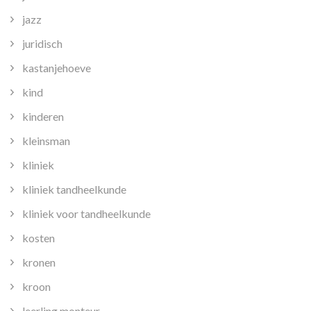
jazz
juridisch
kastanjehoeve
kind
kinderen
kleinsman
kliniek
kliniek tandheelkunde
kliniek voor tandheelkunde
kosten
kronen
kroon
leerling monteur