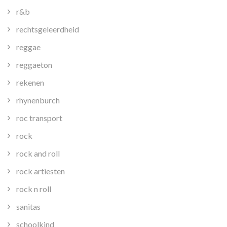
r&b
rechtsgeleerdheid
reggae
reggaeton
rekenen
rhynenburch
roc transport
rock
rock and roll
rock artiesten
rock n roll
sanitas
schoolkind