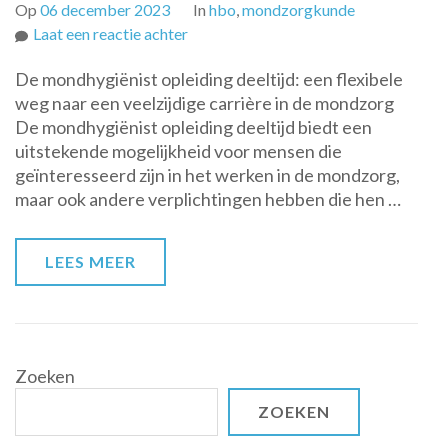
Op
06 december 2023
In
hbo
,
mondzorgkunde
op
Laat een reactie achter
Flexibele
De mondhygiënist opleiding deeltijd: een flexibele
mondhygiënist
weg naar een veelzijdige carrière in de mondzorg
opleiding
De mondhygiënist opleiding deeltijd biedt een
deeltijd:
uitstekende mogelijkheid voor mensen die
de
geïnteresseerd zijn in het werken in de mondzorg,
perfecte
maar ook andere verplichtingen hebben die hen …
balans
tussen
studie
LEES MEER
en
andere
verplichtingen
Zoeken
ZOEKEN