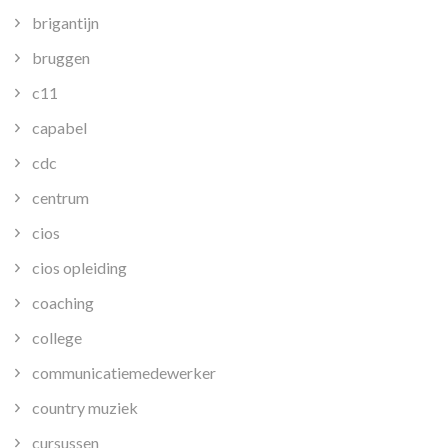
brigantijn
bruggen
c11
capabel
cdc
centrum
cios
cios opleiding
coaching
college
communicatiemedewerker
country muziek
cursussen