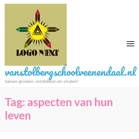
Ga
naar
inhoud
(druk
op
Enter)
vanstolbergschoolveenendaal.nl
Samen groeien, ontdekken en stralen!
Tag:
aspecten van hun
leven