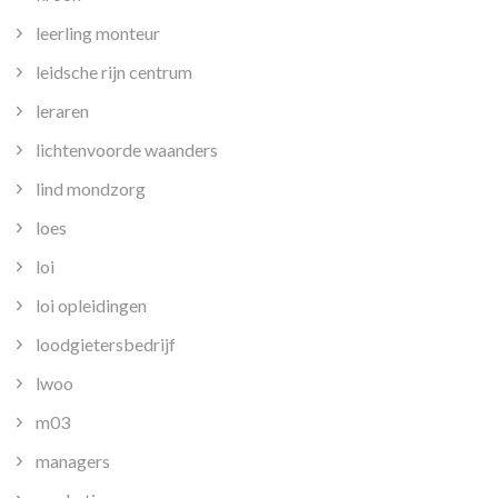
leerling monteur
leidsche rijn centrum
leraren
lichtenvoorde waanders
lind mondzorg
loes
loi
loi opleidingen
loodgietersbedrijf
lwoo
m03
managers