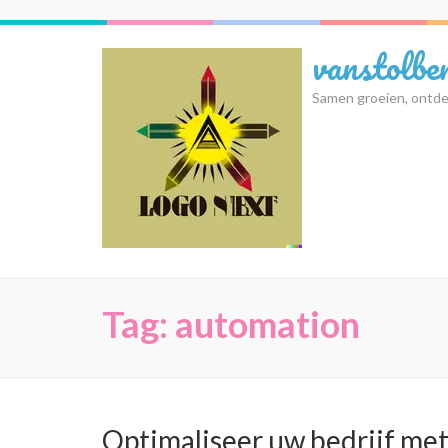
Ga
naar
vanstolbe
inhoud
(druk
Samen groeien, ontde
op
Enter)
Tag:
automation
Optimaliseer uw bedrijf me