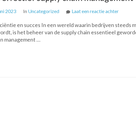
op
uni 2023
In
Uncategorized
Laat een reactie achter
Optimal
iciëntie en succes In een wereld waarin bedrijven steeds 
uw
ordt, is het beheer van de supply chain essentieel gewor
bedrijf
hain management …
met
effectie
supply
chain
manage