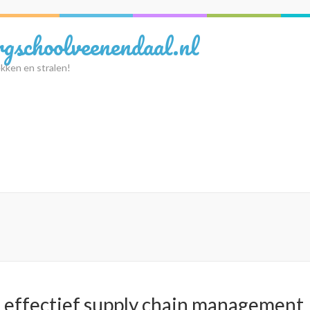
rgschoolveenendaal.nl
kken en stralen!
t effectief supply chain management