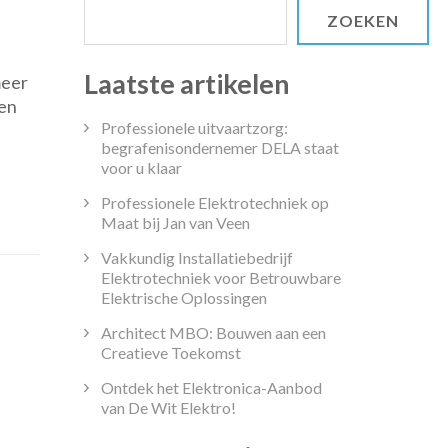
ZOEKEN
iseer
Laatste artikelen
meer
den
Professionele uitvaartzorg:
begrafenisondernemer DELA staat
f
voor u klaar
Professionele Elektrotechniek op
Maat bij Jan van Veen
ment
Vakkundig Installatiebedrijf
Elektrotechniek voor Betrouwbare
Elektrische Oplossingen
Architect MBO: Bouwen aan een
Creatieve Toekomst
Ontdek het Elektronica-Aanbod
van De Wit Elektro!