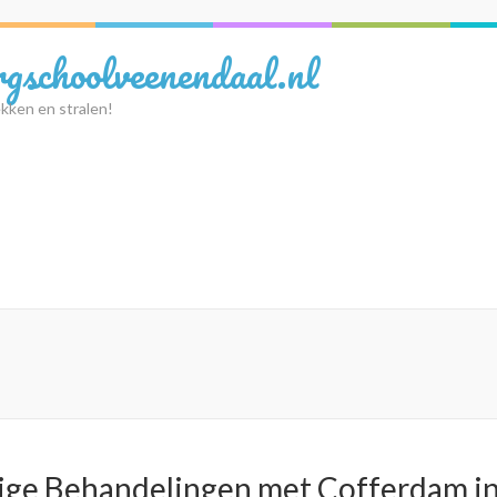
rgschoolveenendaal.nl
kken en stralen!
ige Behandelingen met Cofferdam i