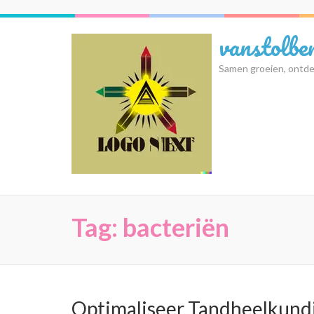
Ga
naar
vanstolbe
inhoud
(druk
Samen groeien, ontde
op
Enter)
Tag:
bacteriën
Optimaliseer Tandheelkund