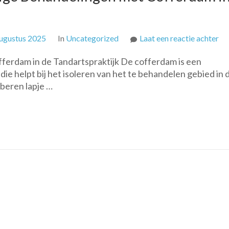
op
ugustus 2025
In
Uncategorized
Laat een reactie achter
Op
offerdam in de Tandartspraktijk De cofferdam is een
Ta
ie helpt bij het isoleren van het te behandelen gebied in 
Be
bberen lapje …
me
Co
in
de
Ta