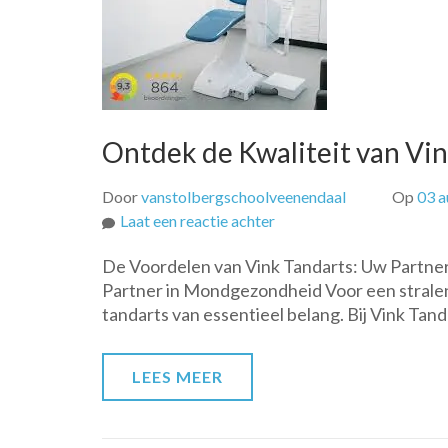
Ontdek de Kwaliteit van V
Door
vanstolbergschoolveenendaal
Op
03 a
op
Laat een reactie achter
Ontdek
De Voordelen van Vink Tandarts: Uw Partne
de
Partner in Mondgezondheid Voor een strale
Kwaliteit
tandarts van essentieel belang. Bij Vink Tand
van
Vink
Tandarts
LEES MEER
voor
Uw
Mondgezondheid