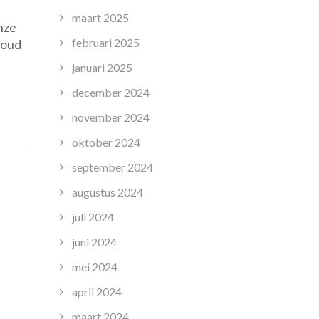
lkunde:
maart 2025
nze
februari 2025
houd
januari 2025
december 2024
de
zondheid
november 2024
oktober 2024
september 2024
augustus 2024
juli 2024
juni 2024
mei 2024
april 2024
maart 2024