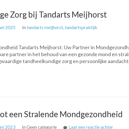
e Zorg bij Tandarts Meijhorst
ei 2025
In
tandarts meijhorst
,
tandartspraktijk
ondheid Tandarts Meijhorst: Uw Partner in Mondgezondh
are partner in het behoud van een gezonde mond en stra
ogwaardige tandheelkundige zorg en persoonlijke aandacht
 tot een Stralende Mondgezondheid
op
uni 2023
In Geen categorie
Laat een reactie achter