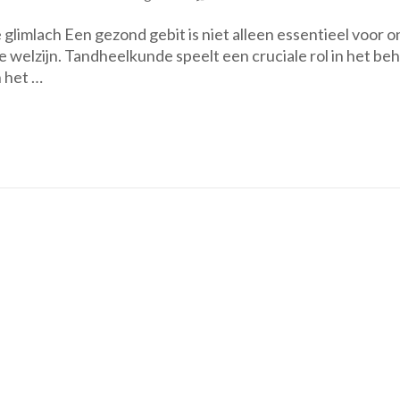
Tandhee
glimlach Een gezond gebit is niet alleen essentieel voor o
De
welzijn. Tandheelkunde speelt een cruciale rol in het be
Sleutel
 het …
tot
een
Stralen
Mondge