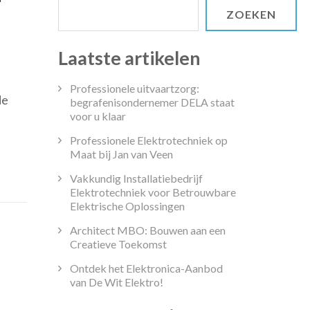
ZOEKEN
Laatste artikelen
timaliseer
ndheelkundige
Professionele uitvaartzorg:
de
handelingen
begrafenisondernemer DELA staat
voor u klaar
t
fferdam
Professionele Elektrotechniek op
Maat bij Jan van Veen
Vakkundig Installatiebedrijf
ndartspraktijk
Elektrotechniek voor Betrouwbare
Elektrische Oplossingen
Architect MBO: Bouwen aan een
Creatieve Toekomst
Ontdek het Elektronica-Aanbod
van De Wit Elektro!