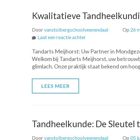
Kwalitatieve Tandheelkundig
Door
vanstolbergschoolveenendaal
Op
26 m
op
Laat een reactie achter
Kwalitatieve
Tandarts Meijhorst: Uw Partner in Mondgez
Tandheelkundige
Welkom bij Tandarts Meijhorst, uw betrouwb
Zorg
glimlach. Onze praktijk staat bekend om ho
bij
Tandarts
Meijhorst
LEES MEER
Tandheelkunde: De Sleutel
Door
vanstolbergschoolveenendaal
Op
05 j