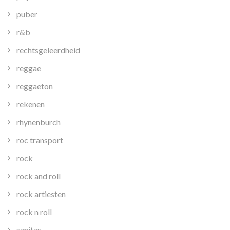
puber
r&b
rechtsgeleerdheid
reggae
reggaeton
rekenen
rhynenburch
roc transport
rock
rock and roll
rock artiesten
rock n roll
sanitas