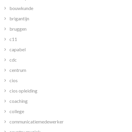
bouwkunde
brigantijn
bruggen
c11
capabel
cdc
centrum
cios
cios opleiding
coaching
college
communicatiemedewerker
country muziek