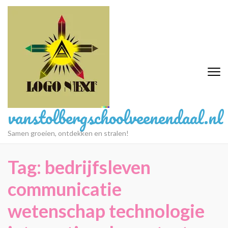
Ga
naar
inhoud
(druk
op
Enter)
vanstolbergschoolveenendaal.nl
Samen groeien, ontdekken en stralen!
Tag:
bedrijfsleven
communicatie
wetenschap technologie