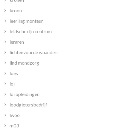
kroon
leerling monteur
leidsche rijn centrum
leraren
lichtenvoorde waanders
lind mondzorg
loes
loi
loi opleidingen
loodgietersbedrijf
lwoo
m03