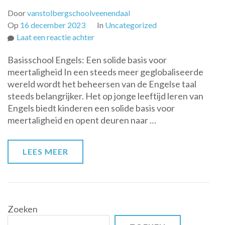
Door
vanstolbergschoolveenendaal
Op
16 december 2023
In
Uncategorized
op
Laat een reactie achter
Meertaligheid
Basisschool Engels: Een solide basis voor
begint
meertaligheid In een steeds meer geglobaliseerde
op
wereld wordt het beheersen van de Engelse taal
de
steeds belangrijker. Het op jonge leeftijd leren van
basisschool:
Engels biedt kinderen een solide basis voor
Engels
meertaligheid en opent deuren naar …
als
vreemde
taal
LEES MEER
Zoeken