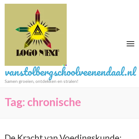
Ga
naar
inhoud
(druk
op
Enter)
vanstolbergschoolveenendaal.nl
Samen groeien, ontdekken en stralen!
Tag:
chronische
De Kracht van Voedingskunde: