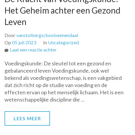
Het Geheim achter een Gezond
Leven
Door
vanstolbergschoolveenendaal
Op
05 juli 2023
In
Uncategorized
op
Laat een reactie achter
De
Voedingskunde: De sleutel tot een gezond en
Kracht
gebalanceerd leven Voedingskunde, ook wel
van
bekend als voedingswetenschap, is een vakgebied
Voedingskunde:
dat zich richt op de studie van voeding en de
Het
effecten ervan op het menselijk lichaam. Het is een
Geheim
wetenschappelijke discipline die …
achter
een
Gezond
LEES MEER
Leven