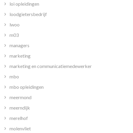
loi opleidingen
loodgietersbedrijf
lwoo
m03
managers
marketing
marketing en communicatiemedewerker
mbo
mbo opleidingen
meermond
meerndijk
merelhof
molenvliet