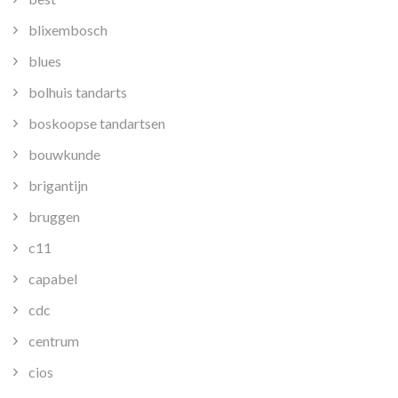
blixembosch
blues
bolhuis tandarts
boskoopse tandartsen
bouwkunde
brigantijn
bruggen
c11
capabel
cdc
centrum
cios