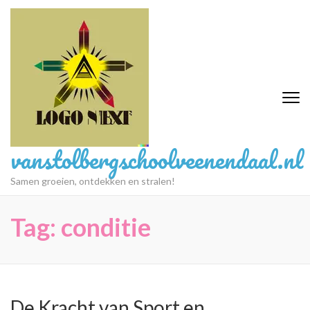
Ga
naar
inhoud
(druk
op
Enter)
vanstolbergschoolveenendaal.nl
Samen groeien, ontdekken en stralen!
Tag:
conditie
De Kracht van Sport en