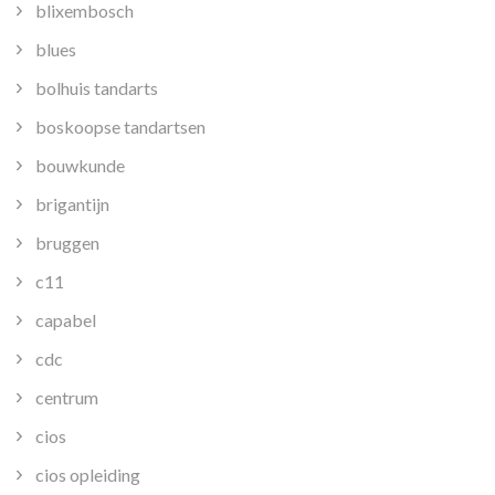
blixembosch
blues
bolhuis tandarts
boskoopse tandartsen
bouwkunde
brigantijn
bruggen
c11
capabel
cdc
centrum
cios
cios opleiding