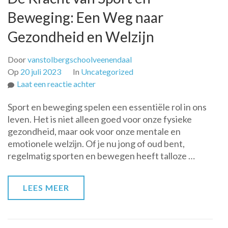
Beweging: Een Weg naar
Gezondheid en Welzijn
Door
vanstolbergschoolveenendaal
Op
20 juli 2023
In
Uncategorized
op
Laat een reactie achter
De
Sport en beweging spelen een essentiële rol in ons
Kracht
leven. Het is niet alleen goed voor onze fysieke
van
gezondheid, maar ook voor onze mentale en
Sport
emotionele welzijn. Of je nu jong of oud bent,
en
regelmatig sporten en bewegen heeft talloze …
Beweging:
Een
Weg
LEES MEER
naar
Gezondheid
en