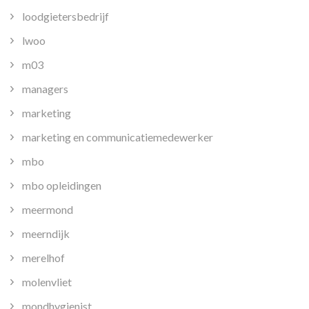
loodgietersbedrijf
lwoo
m03
managers
marketing
marketing en communicatiemedewerker
mbo
mbo opleidingen
meermond
meerndijk
merelhof
molenvliet
mondhygienist