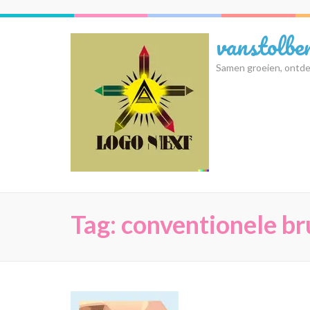
Ga
naar
vanstolbe
inhoud
(druk
Samen groeien, ontde
op
Enter)
Tag:
conventionele br