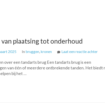
: van plaatsing tot onderhoud
op
maart 2025
In
bruggen
,
kronen
Laat een reactie achter
Alle
en over een tandarts brug Een tandarts brug is een
over
gen van één of meerdere ontbrekende tanden. Het biedt 
tand
elpen bij het …
brug
van
plaa
tot
ond