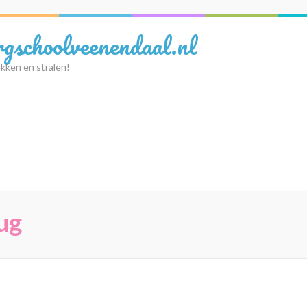
rgschoolveenendaal.nl
kken en stralen!
ug