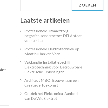
ZOEKEN
Laatste artikelen
Professionele uitvaartzorg:
begrafenisondernemer DELA staat
voor u klaar
Professionele Elektrotechniek op
Maat bij Jan van Veen
s
Vakkundig Installatiebedrijf
Elektrotechniek voor Betrouwbare
niet
arts
Elektrische Oplossingen
gen:
Architect MBO: Bouwen aan een
Creatieve Toekomst
tsing
Ontdek het Elektronica-Aanbod
van De Wit Elektro!
erhoud