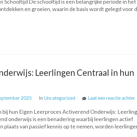
Schooltijd De schooltijd is een belangrijke periode in het
Belangr
, ontdekken en groeien, waarin de basis wordt gelegd voor 
Lessen
van
de
Schoolt
Ontdek
Groeie
en
Leren
derwijs: Leerlingen Centraal in hun
september 2025
In
Uncategorized
Laat een reactie achter
 bij hun Eigen Leerproces Activerend Onderwijs: Leerlin
nd onderwijs is een benadering waarbij leerlingen actief
n plaats van passief kennis op te nemen, worden leerlinge