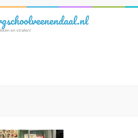
rgschoolveenendaal.nl
kken en stralen!