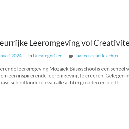
eurrijke Leeromgeving vol Creativite
op
anuari 2024
In
Uncategorized
Laat een reactie achter
Moza
irerende leeromgeving Mozaïek Basisschool is een school 
Basis
en om een inspirerende leeromgeving te creëren. Gelegen i
Een
asisschool kinderen van alle achtergronden en biedt …
Kleur
Leer
vol
Creat