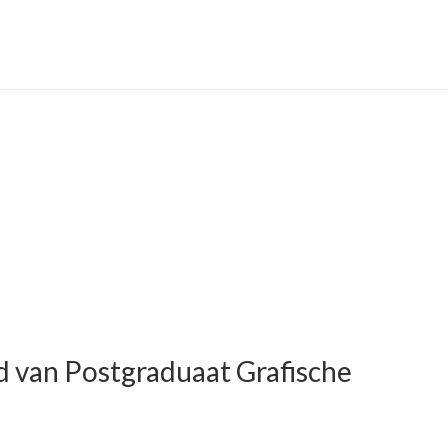
i
 van Postgraduaat Grafische