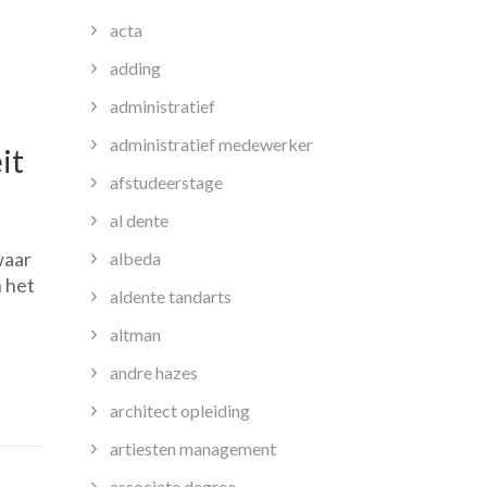
acta
adding
administratief
administratief medewerker
it
afstudeerstage
al dente
ïek
waar
albeda
school:
n het
aldente tandarts
rijke
altman
omgeving
andre hazes
iviteit
architect opleiding
artiesten management
associate degree