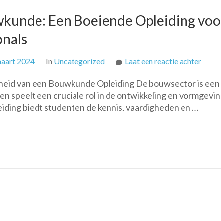
kunde: Een Boeiende Opleiding voo
nals
op
maart 2024
In
Uncategorized
Laat een reactie achter
Ontd
kheid van een Bouwkunde Opleiding De bouwsector is een
de
n speelt een cruciale rol in de ontwikkeling en vormgevi
Were
ding biedt studenten de kennis, vaardigheden en …
van
Bouw
Een
Boeie
Oplei
voor
Toek
Bouwp