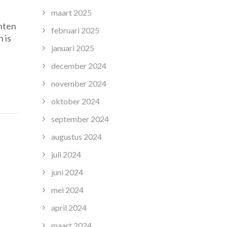
p
maart 2025
ntdek
nten
e
februari 2025
 is
reatieve
januari 2025
ereld
an
december 2024
ostgraduaat
november 2024
rafische
ormgeving
oktober 2024
september 2024
augustus 2024
juli 2024
juni 2024
mei 2024
april 2024
maart 2024