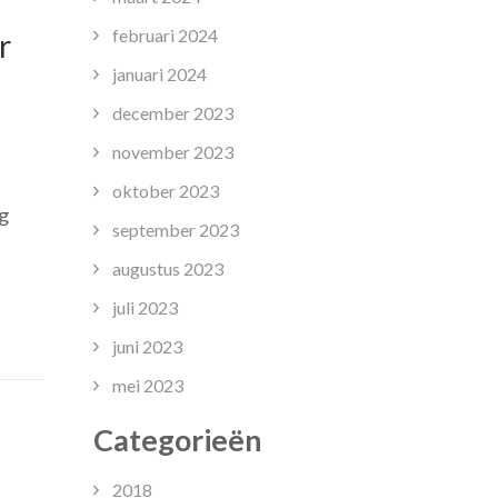
februari 2024
r
januari 2024
december 2023
november 2023
ek
oktober 2023
ng
ld
september 2023
augustus 2023
kunde:
juli 2023
nde
juni 2023
ding
mei 2023
omstige
rofessionals
Categorieën
2018