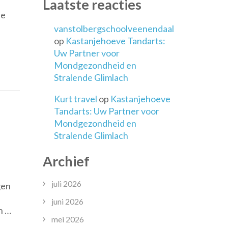
Laatste reacties
ijkste
de
vanstolbergschoolveenendaal
op
Kastanjehoeve Tandarts:
Uw Partner voor
ijd:
Mondgezondheid en
ken,
Stralende Glimlach
n
Kurt travel
op
Kastanjehoeve
Tandarts: Uw Partner voor
Mondgezondheid en
Stralende Glimlach
Archief
op
De
juli 2026
gen
Kracht
van
juni 2026
n …
Activerend
mei 2026
Onderwijs: