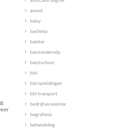
avond
baby
bachelor
bakker
basisonderwijs
basisschool
bbl
bbl opleidingen
bbl transport
g,
grijke
bedrijfseconomie
veer
schoolleeftijd:
begrafenis
behandeling