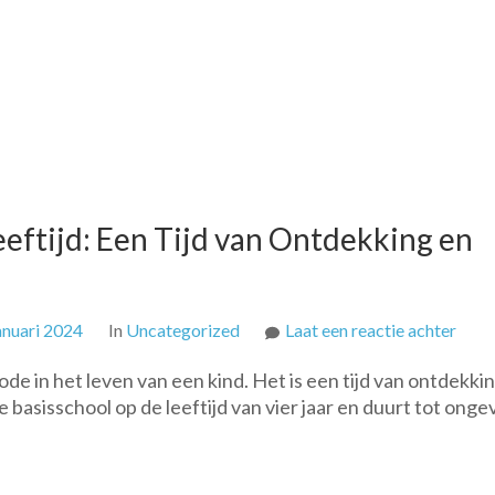
eeftijd: Een Tijd van Ontdekking en
op
anuari 2024
In
Uncategorized
Laat een reactie achter
De
ode in het leven van een kind. Het is een tijd van ontdekkin
Belan
 basisschool op de leeftijd van vier jaar en duurt tot onge
Basis
Een
Tijd
van