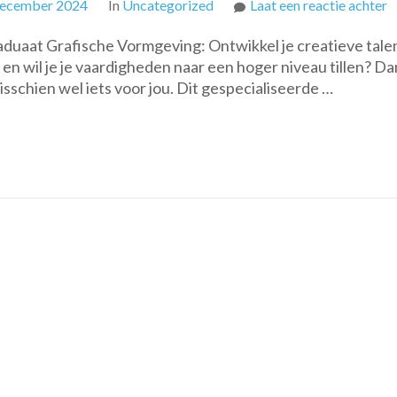
o
december 2024
In
Uncategorized
Laat een reactie achter
O
duaat Grafische Vormgeving: Ontwikkel je creatieve tale
d
n wil je je vaardigheden naar een hoger niveau tillen? Dan
C
schien wel iets voor jou. Dit gespecialiseerde …
W
v
P
G
V