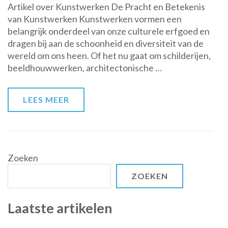
Artikel over Kunstwerken De Pracht en Betekenis
Betoverende
van Kunstwerken Kunstwerken vormen een
Wereld
belangrijk onderdeel van onze culturele erfgoed en
van
dragen bij aan de schoonheid en diversiteit van de
Kunstwerken:
wereld om ons heen. Of het nu gaat om schilderijen,
Een
beeldhouwwerken, architectonische …
Ontdekkingstocht
door
Creativiteit
LEES MEER
en
Expressie
Zoeken
ZOEKEN
Laatste artikelen