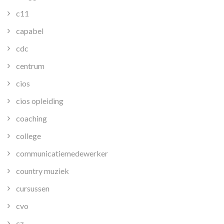
c11
capabel
cdc
centrum
cios
cios opleiding
coaching
college
communicatiemedewerker
country muziek
cursussen
cvo
cz