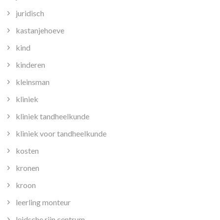
juridisch
kastanjehoeve
kind
kinderen
kleinsman
kliniek
kliniek tandheelkunde
kliniek voor tandheelkunde
kosten
kronen
kroon
leerling monteur
leidsche rijn centrum