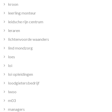
kroon
leerling monteur
leidsche rijn centrum
leraren
lichtenvoorde waanders
lind mondzorg
loes
loi
loi opleidingen
loodgietersbedrijf
lwoo
m03
managers