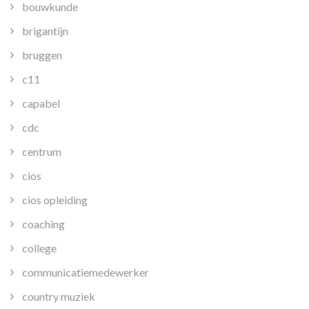
bouwkunde
brigantijn
bruggen
c11
capabel
cdc
centrum
cios
cios opleiding
coaching
college
communicatiemedewerker
country muziek