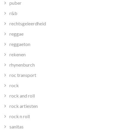
puber
r&b
rechtsgeleerdheid
reggae
reggaeton
rekenen
rhynenburch
roc transport
rock
rock and roll
rock artiesten
rock n roll
sanitas