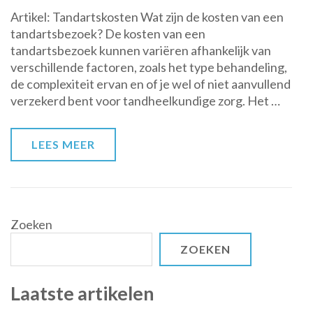
Alles
Artikel: Tandartskosten Wat zijn de kosten van een
wat
tandartsbezoek? De kosten van een
je
tandartsbezoek kunnen variëren afhankelijk van
moet
verschillende factoren, zoals het type behandeling,
weten
de complexiteit ervan en of je wel of niet aanvullend
over
verzekerd bent voor tandheelkundige zorg. Het …
tandartskosten:
van
controles
LEES MEER
tot
behandelingen
Zoeken
ZOEKEN
Laatste artikelen