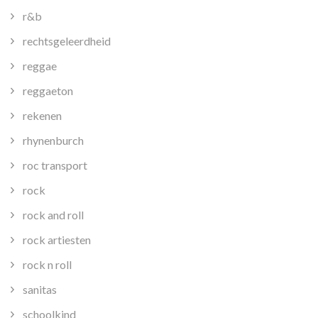
r&b
rechtsgeleerdheid
reggae
reggaeton
rekenen
rhynenburch
roc transport
rock
rock and roll
rock artiesten
rock n roll
sanitas
schoolkind