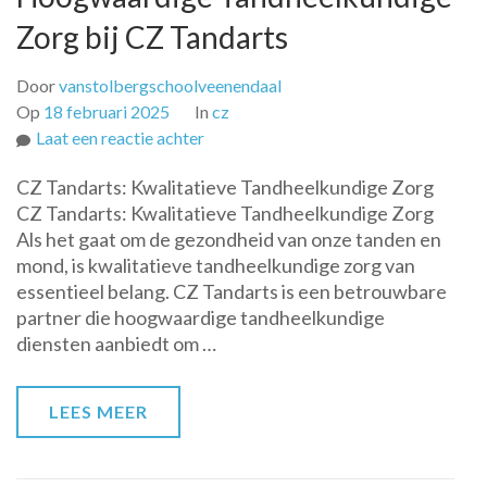
Zorg bij CZ Tandarts
Door
vanstolbergschoolveenendaal
Op
18 februari 2025
In
cz
op
Laat een reactie achter
Hoogwaardige
CZ Tandarts: Kwalitatieve Tandheelkundige Zorg
Tandheelkundige
CZ Tandarts: Kwalitatieve Tandheelkundige Zorg
Zorg
Als het gaat om de gezondheid van onze tanden en
bij
mond, is kwalitatieve tandheelkundige zorg van
CZ
essentieel belang. CZ Tandarts is een betrouwbare
Tandarts
partner die hoogwaardige tandheelkundige
diensten aanbiedt om …
LEES MEER