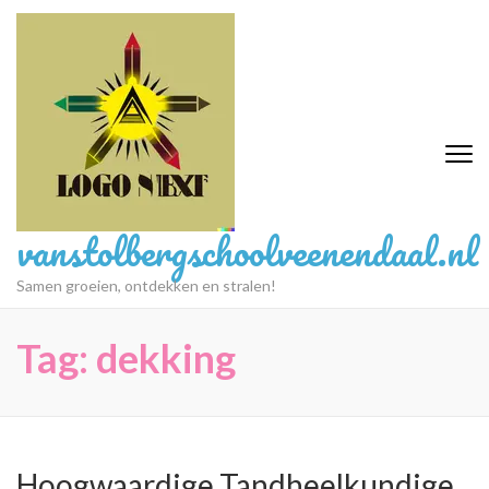
Ga
naar
inhoud
(druk
op
Enter)
vanstolbergschoolveenendaal.nl
Samen groeien, ontdekken en stralen!
Tag:
dekking
Hoogwaardige Tandheelkundige