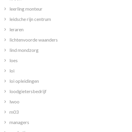
leerling monteur
leidsche rijn centrum
leraren
lichtenvoorde waanders
lind mondzorg
loes
loi
loi opleidingen
loodgietersbedrijf
lwoo
m03
managers