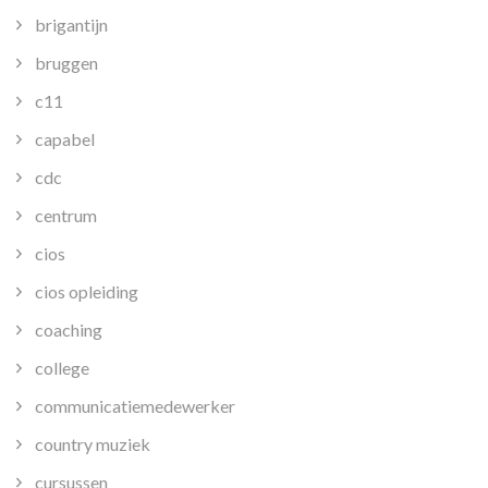
brigantijn
bruggen
c11
capabel
cdc
centrum
cios
cios opleiding
coaching
college
communicatiemedewerker
country muziek
cursussen