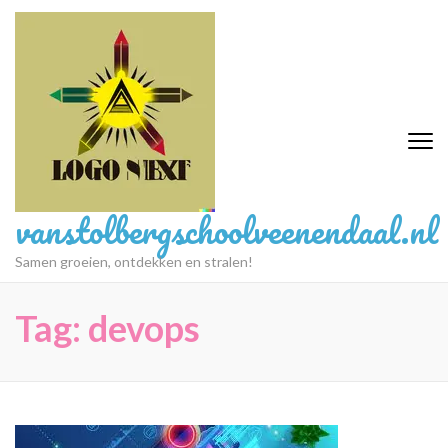
Ga
naar
inhoud
(druk
op
Enter)
vanstolbergschoolveenendaal.nl
Samen groeien, ontdekken en stralen!
Tag:
devops