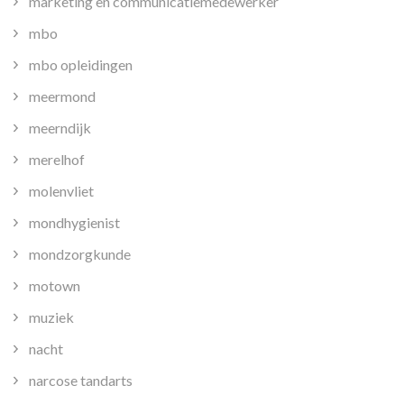
marketing en communicatiemedewerker
mbo
mbo opleidingen
meermond
meerndijk
merelhof
molenvliet
mondhygienist
mondzorgkunde
motown
muziek
nacht
narcose tandarts