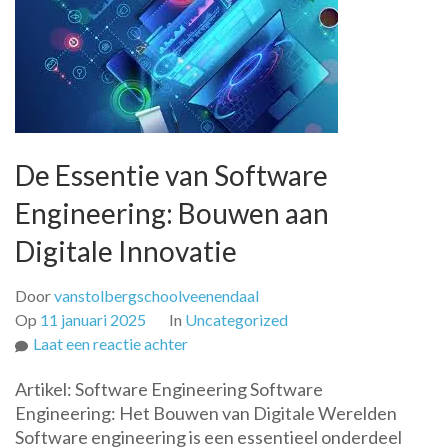
De Essentie van Software
Engineering: Bouwen aan
Digitale Innovatie
Door
vanstolbergschoolveenendaal
Op
11 januari 2025
In
Uncategorized
op
Laat een reactie achter
De
Artikel: Software Engineering Software
Essentie
Engineering: Het Bouwen van Digitale Werelden
van
Software engineering is een essentieel onderdeel
Software