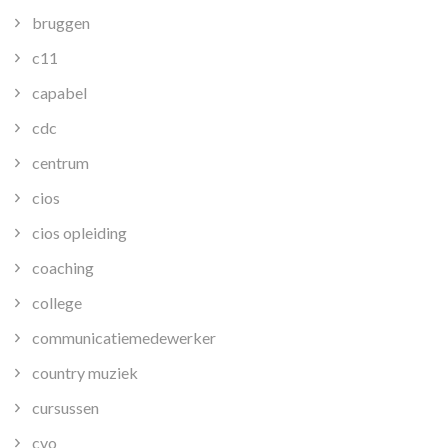
bruggen
c11
capabel
cdc
centrum
cios
cios opleiding
coaching
college
communicatiemedewerker
country muziek
cursussen
cvo