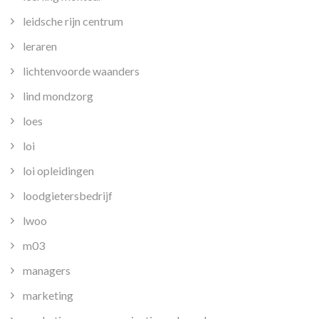
leidsche rijn centrum
leraren
lichtenvoorde waanders
lind mondzorg
loes
loi
loi opleidingen
loodgietersbedrijf
lwoo
m03
managers
marketing