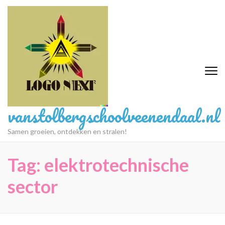
Ga
naar
inhoud
(druk
op
Enter)
vanstolbergschoolveenendaal.nl
Samen groeien, ontdekken en stralen!
Tag:
elektrotechnische
sector