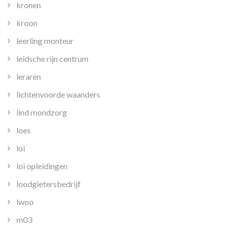
kronen
kroon
leerling monteur
leidsche rijn centrum
leraren
lichtenvoorde waanders
lind mondzorg
loes
loi
loi opleidingen
loodgietersbedrijf
lwoo
m03