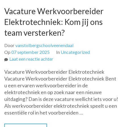
Vacature Werkvoorbereider
Elektrotechniek: Kom jij ons
team versterken?
Door
vanstolbergschoolveenendaal
Op
07 september 2025
In
Uncategorized
op
Laat een reactie achter
Vacature
Vacature Werkvoorbereider Elektrotechniek
Werkvoorbereider
Vacature Werkvoorbereider Elektrotechniek Bent
Elektrotechniek:
u een ervaren werkvoorbereider in de
Kom
elektrotechniek en op zoek naar een nieuwe
jij
uitdaging? Dan is deze vacature wellicht iets voor u!
ons
Als werkvoorbereider elektrotechniek speelt u een
team
essentiële rol in het voorbereiden …
versterken?