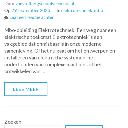
Door
vanstolbergschoolveenendaal
Op
29 september 2023
In
elektrotechniek
,
mbo
op
Laat een reactie achter
Mbo-
Mbo-opleiding Elektrotechniek: Een weg naar een
opleiding
elektrische toekomst Elektrotechniek is een
Elektrotechniek:
vakgebied dat onmisbaar is in onze moderne
Bouw
samenleving. Of het nu gaat om het ontwerpen en
aan
installeren van elektrische systemen, het
jouw
onderhouden van complexe machines of het
elektrische
ontwikkelen van …
toekomst!
LEES MEER
Zoeken