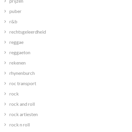
prijzen
puber
r&b
rechtsgeleerdheid
reggae
reggaeton
rekenen
rhynenburch
roc transport
rock
rock and roll
rock artiesten
rock n roll