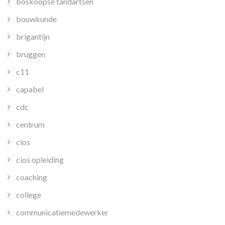
boskoopse tandartsen
bouwkunde
brigantijn
bruggen
c11
capabel
cdc
centrum
cios
cios opleiding
coaching
college
communicatiemedewerker