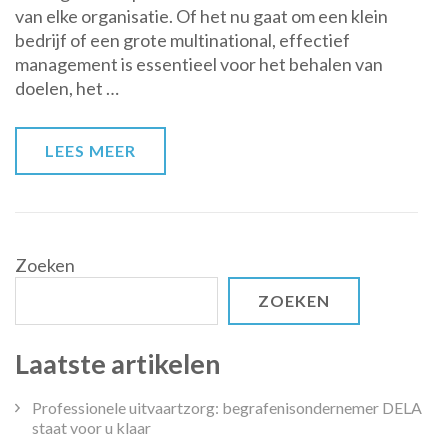
van elke organisatie. Of het nu gaat om een klein
Effectief
bedrijf of een grote multinational, effectief
Management
management is essentieel voor het behalen van
in
doelen, het …
Moderne
Organisaties
LEES MEER
Zoeken
ZOEKEN
Laatste artikelen
Professionele uitvaartzorg: begrafenisondernemer DELA
staat voor u klaar