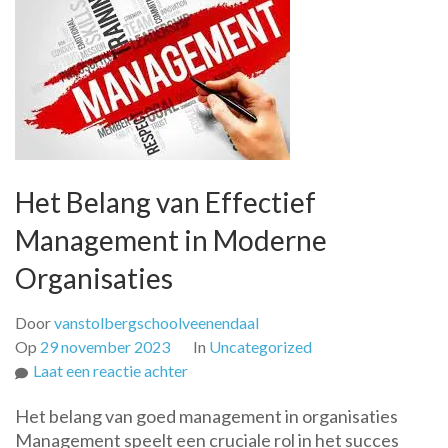
Het Belang van Effectief
Management in Moderne
Organisaties
Door
vanstolbergschoolveenendaal
Op
29 november 2023
In
Uncategorized
op
Laat een reactie achter
Het
Het belang van goed management in organisaties
Belang
Management speelt een cruciale rol in het succes
van