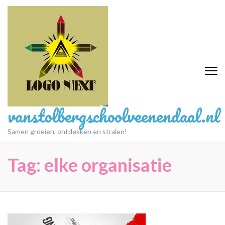
Ga
naar
inhoud
(druk
op
Enter)
vanstolbergschoolveenendaal.nl
Samen groeien, ontdekken en stralen!
Tag:
elke organisatie