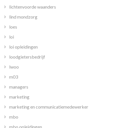
lichtenvoorde waanders
lind mondzorg
loes
loi
loi opleidingen
loodgietersbedrijf
lwoo
m03
managers
marketing
marketing en communicatiemedewerker
mbo
mbo opleidingen