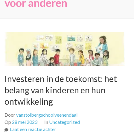
voor anderen
Investeren in de toekomst: het
belang van kinderen en hun
ontwikkeling
Door
vanstolbergschoolveenendaal
Op
28 mei 2023
In
Uncategorized
op
Laat een reactie achter