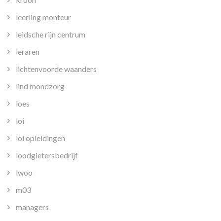
leerling monteur
leidsche rijn centrum
leraren
lichtenvoorde waanders
lind mondzorg
loes
loi
loi opleidingen
loodgietersbedrijf
lwoo
m03
managers