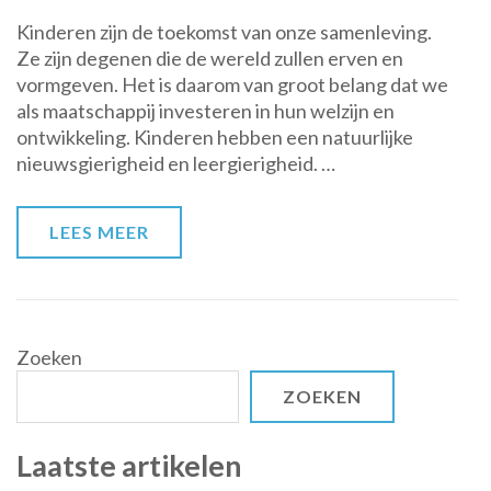
Investeren
Kinderen zijn de toekomst van onze samenleving.
in
Ze zijn degenen die de wereld zullen erven en
de
vormgeven. Het is daarom van groot belang dat we
toekomst:
als maatschappij investeren in hun welzijn en
het
ontwikkeling. Kinderen hebben een natuurlijke
belang
nieuwsgierigheid en leergierigheid. …
van
kinderen
en
LEES MEER
hun
ontwikkeling
Zoeken
ZOEKEN
Laatste artikelen