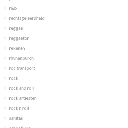
r&b
rechtsgeleerdheid
reggae
reggaeton
rekenen
rhynenburch
roc transport
rock
rock and roll
rock artiesten
rock n roll
sanitas
schoolkind