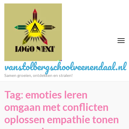
Ga
naar
inhoud
(druk
op
Enter)
vanstolbergschoolveenendaal.nl
Samen groeien, ontdekken en stralen!
Tag:
emoties leren
omgaan met conflicten
oplossen empathie tonen