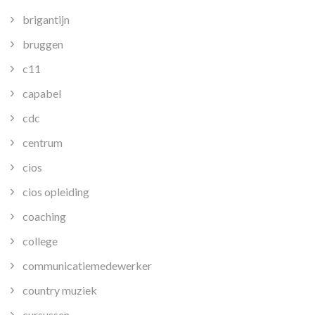
brigantijn
bruggen
c11
capabel
cdc
centrum
cios
cios opleiding
coaching
college
communicatiemedewerker
country muziek
cursussen