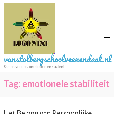
Ga
naar
inhoud
(druk
op
Enter)
vanstolbergschoolveenendaal.nl
Samen groeien, ontdekken en stralen!
Tag:
emotionele stabiliteit
Het Belang van Persoonlijke