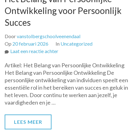
Ontwikkeling voor Persoonlijk
Succes
Door
vanstolbergschoolveenendaal
Op
20 februari 2026
In
Uncategorized
op
Laat een reactie achter
Het
Artikel: Het Belang van Persoonlijke Ontwikkeling
Belang
Het Belang van Persoonlijke Ontwikkeling De
van
persoonlijke ontwikkeling van individuen speelt een
Persoonlijke
essentiële rol in het bereiken van succes en geluk in
Ontwikkeling
het leven. Door continu te werken aan jezelf, je
voor
vaardigheden en je …
Persoonlijk
Succes
LEES MEER