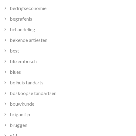
bedrijfseconomie
begrafenis
behandeling
bekende artiesten
best
blixembosch
blues
bolhuis tandarts
boskoopse tandartsen
bouwkunde
brigantijn
bruggen
c11