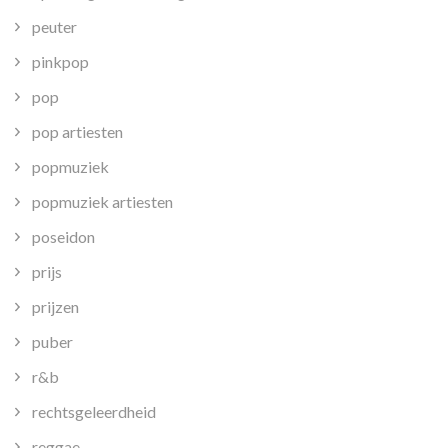
peuter
pinkpop
pop
pop artiesten
popmuziek
popmuziek artiesten
poseidon
prijs
prijzen
puber
r&b
rechtsgeleerdheid
reggae