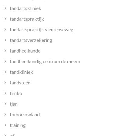
tandartskliniek
tandartspraktijk
tandartspraktijk vleutenseweg
tandartsverzekering
tandheelkunde
tandheelkundig centrum de meern
tandkliniek
tandsteen
timko
tjan
tomorrowland
training
u5