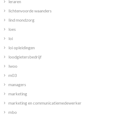
leraren
lichtenvoorde waanders
lind mondzorg
loes
loi
loi opleidingen
loodgietersbedrijf
lwoo
m03
managers
marketing
marketing en communicatiemedewerker
mbo