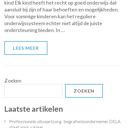
kind Elk kind heeft het recht op goed onderwijs dat
Onderwijs
aansluit bij zijn of haar behoeften en mogelijkheden.
op
Voor sommige kinderen kan het reguliere
maat
onderwijssysteem echter niet altijd de juiste
voor
ondersteuning bieden. In …
elk
kind
LEES MEER
Zoeken
ZOEKEN
Laatste artikelen
Professionele uitvaartzorg: begrafenisondernemer DELA
staat voor u klaar