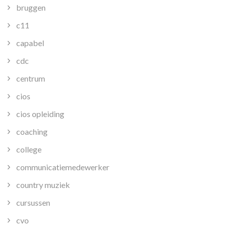
bruggen
c11
capabel
cdc
centrum
cios
cios opleiding
coaching
college
communicatiemedewerker
country muziek
cursussen
cvo