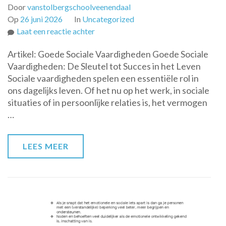
Door
vanstolbergschoolveenendaal
Op
26 juni 2026
In
Uncategorized
op
Laat een reactie achter
Ontwikkeling
Artikel: Goede Sociale Vaardigheden Goede Sociale
van
Vaardigheden: De Sleutel tot Succes in het Leven
Goede
Sociale vaardigheden spelen een essentiële rol in
Sociale
ons dagelijks leven. Of het nu op het werk, in sociale
Vaardigheden:
situaties of in persoonlijke relaties is, het vermogen
De
…
Sleutel
tot
Succes
LEES MEER