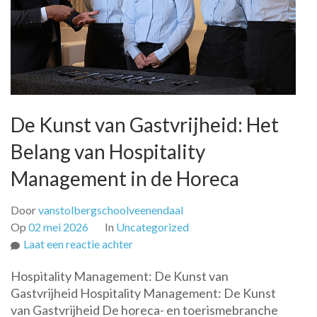
De Kunst van Gastvrijheid: Het
Belang van Hospitality
Management in de Horeca
Door
vanstolbergschoolveenendaal
Op
02 mei 2026
In
Uncategorized
op
Laat een reactie achter
De
Hospitality Management: De Kunst van
Kunst
Gastvrijheid Hospitality Management: De Kunst
van
van Gastvrijheid De horeca- en toerismebranche
Gastvrijheid: