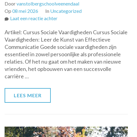
Door
vanstolbergschoolveenendaal
Op
08 mei 2026
In
Uncategorized
op
Laat een reactie achter
Ontwikkel
Artikel: Cursus Sociale Vaardigheden Cursus Sociale
je
Vaardigheden: Leer de Kunst van Effectieve
Communicatie:
Communicatie Goede sociale vaardigheden zijn
Cursus
essentieel in zowel persoonlijke als professionele
Sociale
relaties. Of het nu gaat om het maken van nieuwe
Vaardigheden
vrienden, het opbouwen van een succesvolle
voor
carrière …
Effectieve
Interactie
LEES MEER