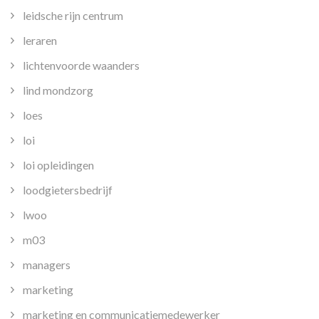
leidsche rijn centrum
leraren
lichtenvoorde waanders
lind mondzorg
loes
loi
loi opleidingen
loodgietersbedrijf
lwoo
m03
managers
marketing
marketing en communicatiemedewerker