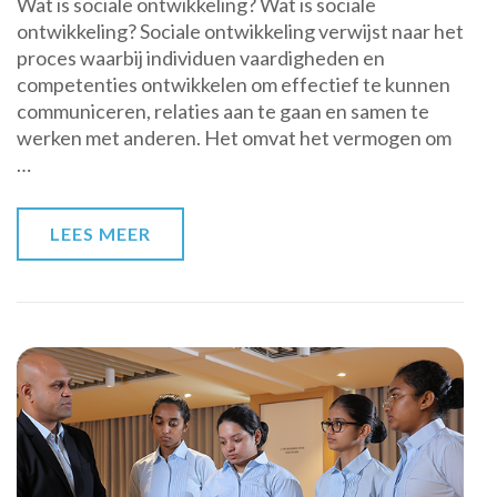
Wat is sociale ontwikkeling? Wat is sociale
betekenis
ontwikkeling? Sociale ontwikkeling verwijst naar het
van
proces waarbij individuen vaardigheden en
sociale
competenties ontwikkelen om effectief te kunnen
ontwikkeling:
communiceren, relaties aan te gaan en samen te
Wat
werken met anderen. Het omvat het vermogen om
houdt
…
het
in?
LEES MEER