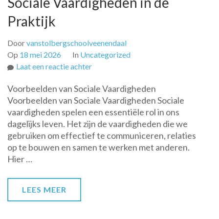
Sociale Vaardigheden in de
Praktijk
Door
vanstolbergschoolveenendaal
Op
18 mei 2026
In
Uncategorized
op
Laat een reactie achter
Voorbeelden
Voorbeelden van Sociale Vaardigheden
van
Voorbeelden van Sociale Vaardigheden Sociale
Belangrijke
vaardigheden spelen een essentiële rol in ons
Sociale
dagelijks leven. Het zijn de vaardigheden die we
Vaardigheden
gebruiken om effectief te communiceren, relaties
in
op te bouwen en samen te werken met anderen.
de
Hier …
Praktijk
LEES MEER