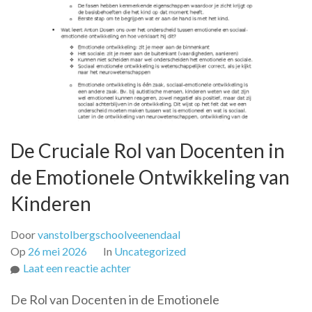
De Cruciale Rol van Docenten in
de Emotionele Ontwikkeling van
Kinderen
Door
vanstolbergschoolveenendaal
Op
26 mei 2026
In
Uncategorized
op
Laat een reactie achter
De
De Rol van Docenten in de Emotionele
Cruciale