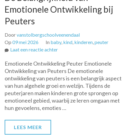
Emotionele Ontwikkeling bij
Peuters
Door
vanstolbergschoolveenendaal
Op
09 mei 2026
In
baby
,
kind
,
kinderen
,
peuter
op
Laat een reactie achter
De
Emotionele Ontwikkeling Peuter Emotionele
Belangrijkheid
Ontwikkeling van Peuters De emotionele
van
ontwikkeling van peuters is een belangrijk aspect
Emotionele
van hun algehele groei en welzijn. Tijdens de
Ontwikkeling
peuterjaren maken kinderen grote sprongen op
bij
emotioneel gebied, waarbij ze leren omgaan met
Peuters
hun gevoelens, emoties …
LEES MEER