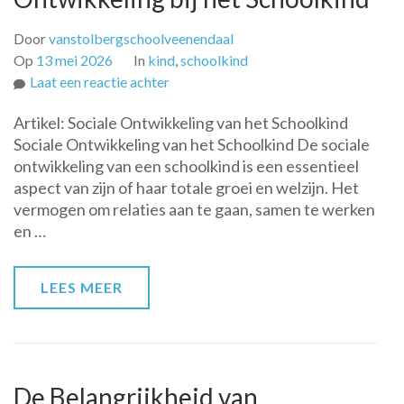
Door
vanstolbergschoolveenendaal
Op
13 mei 2026
In
kind
,
schoolkind
op
Laat een reactie achter
De
Artikel: Sociale Ontwikkeling van het Schoolkind
Belangrijke
Sociale Ontwikkeling van het Schoolkind De sociale
Rol
ontwikkeling van een schoolkind is een essentieel
van
aspect van zijn of haar totale groei en welzijn. Het
Sociale
vermogen om relaties aan te gaan, samen te werken
Ontwikkeling
en …
bij
het
Schoolkind
LEES MEER
De Belangrijkheid van