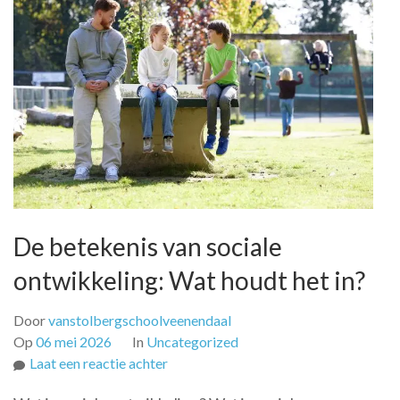
De betekenis van sociale
ontwikkeling: Wat houdt het in?
Door
vanstolbergschoolveenendaal
Op
06 mei 2026
In
Uncategorized
op
Laat een reactie achter
De