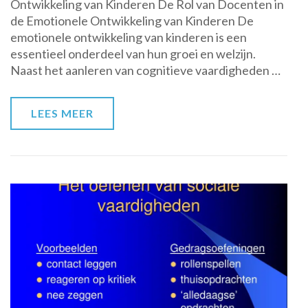
Ontwikkeling van Kinderen De Rol van Docenten in
Rol
de Emotionele Ontwikkeling van Kinderen De
van
emotionele ontwikkeling van kinderen is een
Docenten
essentieel onderdeel van hun groei en welzijn.
in
Naast het aanleren van cognitieve vaardigheden …
de
Emotionele
Ontwikkeling
LEES MEER
van
Kinderen