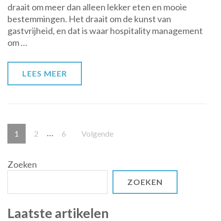
draait om meer dan alleen lekker eten en mooie
Het
bestemmingen. Het draait om de kunst van
Belang
gastvrijheid, en dat is waar hospitality management
van
om …
Hospitality
Management
in
LEES MEER
de
Horeca
Berichten
…
Pagina
Pagina
Pagina
1
2
6
Volgende
paginering
Zoeken
ZOEKEN
Laatste artikelen