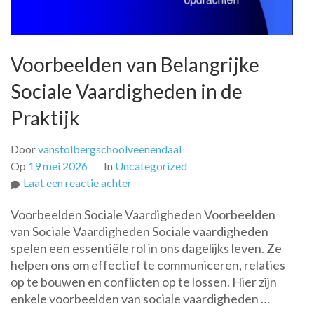
Voorbeelden van Belangrijke
Sociale Vaardigheden in de
Praktijk
Door
vanstolbergschoolveenendaal
Op
19 mei 2026
In
Uncategorized
op
Laat een reactie achter
Voorbeelden
Voorbeelden Sociale Vaardigheden Voorbeelden
van
van Sociale Vaardigheden Sociale vaardigheden
Belangrijke
spelen een essentiële rol in ons dagelijks leven. Ze
Sociale
helpen ons om effectief te communiceren, relaties
Vaardigheden
op te bouwen en conflicten op te lossen. Hier zijn
in
enkele voorbeelden van sociale vaardigheden …
de