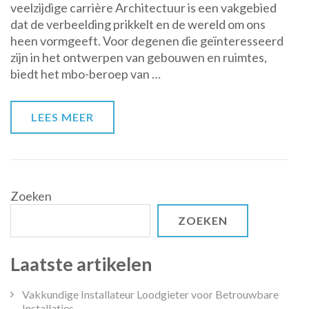
veelzijdige carrière Architectuur is een vakgebied
wereld
dat de verbeelding prikkelt en de wereld om ons
van
heen vormgeeft. Voor degenen die geïnteresseerd
de
zijn in het ontwerpen van gebouwen en ruimtes,
mbo-
biedt het mbo-beroep van …
architect:
creëer
en
LEES MEER
ontwerp
met
passie!
Zoeken
ZOEKEN
Laatste artikelen
Vakkundige Installateur Loodgieter voor Betrouwbare
Installaties