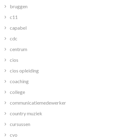
bruggen
c11
capabel
cdc
centrum
cios
cios opleiding
coaching
college
communicatiemedewerker
country muziek
cursussen
cvo