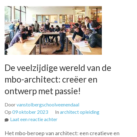
De veelzijdige wereld van de
mbo-architect: creëer en
ontwerp met passie!
Door
vanstolbergschoolveenendaal
Op
09 oktober 2023
In
architect opleiding
op
Laat een reactie achter
De
Het mbo-beroep van architect: een creatieve en
veelzijdige