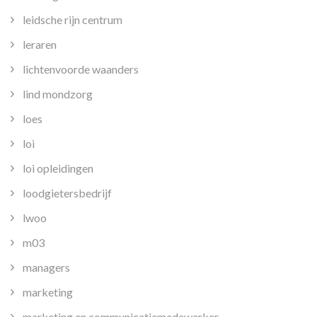
leidsche rijn centrum
leraren
lichtenvoorde waanders
lind mondzorg
loes
loi
loi opleidingen
loodgietersbedrijf
lwoo
m03
managers
marketing
marketing en communicatiemedewerker