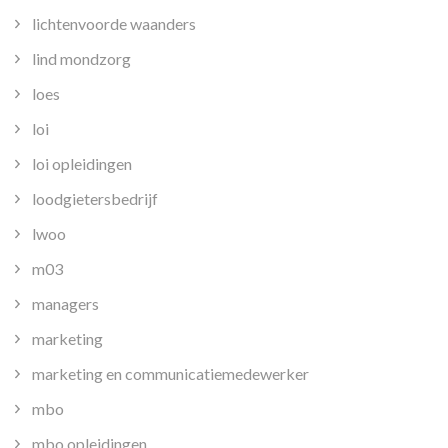
lichtenvoorde waanders
lind mondzorg
loes
loi
loi opleidingen
loodgietersbedrijf
lwoo
m03
managers
marketing
marketing en communicatiemedewerker
mbo
mbo opleidingen