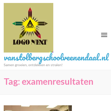
Ga
naar
inhoud
(druk
op
Enter)
vanstolbergschoolveenendaal.nl
Samen groeien, ontdekken en stralen!
Tag:
examenresultaten