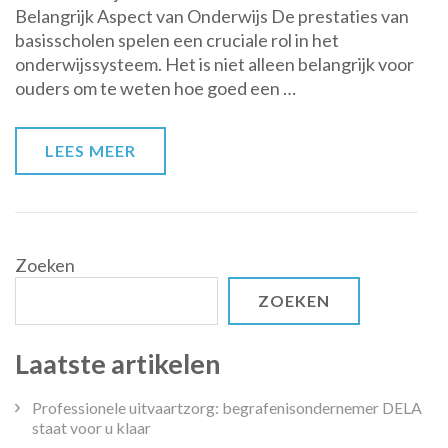
Belangrijk Aspect van Onderwijs De prestaties van
prestaties
basisscholen spelen een cruciale rol in het
van
onderwijssysteem. Het is niet alleen belangrijk voor
basisscholen:
ouders om te weten hoe goed een …
Een
kritische
kijk
LEES MEER
op
onderwijskwaliteit
Zoeken
ZOEKEN
Laatste artikelen
Professionele uitvaartzorg: begrafenisondernemer DELA
staat voor u klaar