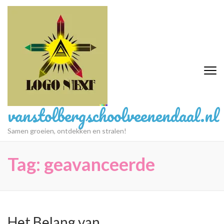
Ga
naar
inhoud
(druk
op
Enter)
vanstolbergschoolveenendaal.nl
Samen groeien, ontdekken en stralen!
Tag:
geavanceerde
Het Belang van