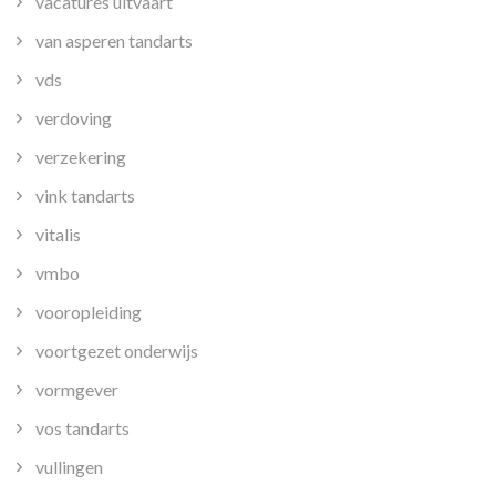
vacatures uitvaart
van asperen tandarts
vds
verdoving
verzekering
vink tandarts
vitalis
vmbo
vooropleiding
voortgezet onderwijs
vormgever
vos tandarts
vullingen