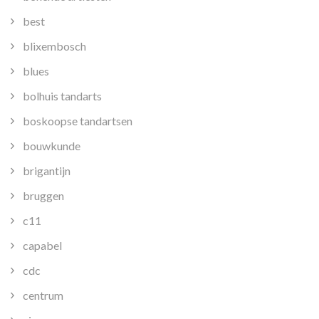
best
blixembosch
blues
bolhuis tandarts
boskoopse tandartsen
bouwkunde
brigantijn
bruggen
c11
capabel
cdc
centrum