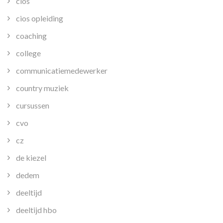
cios
cios opleiding
coaching
college
communicatiemedewerker
country muziek
cursussen
cvo
cz
de kiezel
dedem
deeltijd
deeltijd hbo