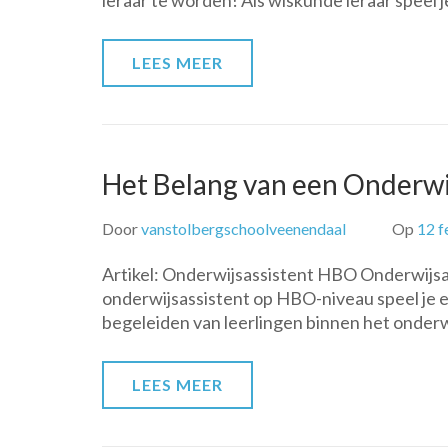
leraar te worden! Als wiskunde leraar speel 
LEES MEER
Het Belang van een Onderwi
Door
vanstolbergschoolveenendaal
Op
12 f
Artikel: Onderwijsassistent HBO Onderwijsas
onderwijsassistent op HBO-niveau speel je e
begeleiden van leerlingen binnen het onder
LEES MEER