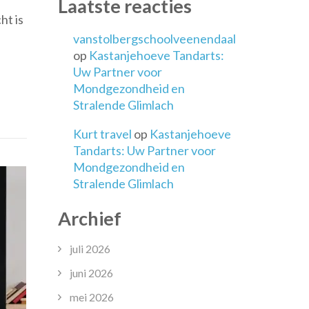
Laatste reacties
ht is
vanstolbergschoolveenendaal
cht
op
Kastanjehoeve Tandarts:
:
Uw Partner voor
n
Mondgezondheid en
Stralende Glimlach
Kurt travel
op
Kastanjehoeve
rend
Tandarts: Uw Partner voor
Mondgezondheid en
Stralende Glimlach
Archief
juli 2026
juni 2026
mei 2026