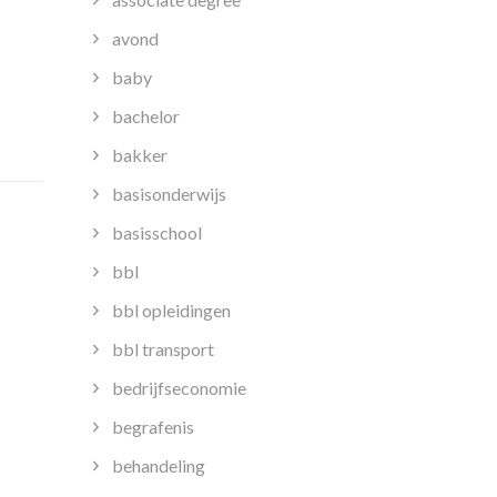
aar
avond
eraar
orden:
baby
en
bachelor
oeping
m
bakker
e
basisonderwijs
nspireren
n
basisschool
e
bbl
egeleiden
bbl opleidingen
bbl transport
bedrijfseconomie
begrafenis
behandeling