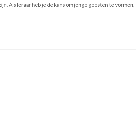
ijn. Als leraar heb je de kans om jonge geesten te vormen,
n
l
w
E
r
o
t
i
e
t
b