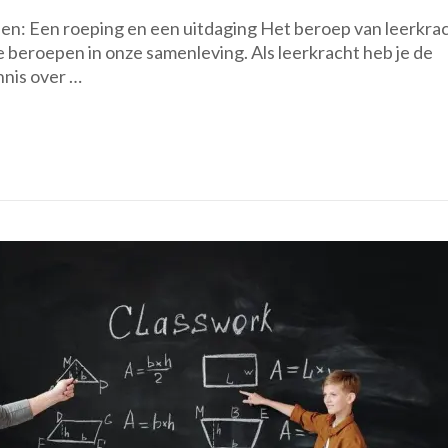
Hoe
n: Een roeping en een uitdaging Het beroep van leerkrac
kun
 beroepen in onze samenleving. Als leerkracht heb je de
je
nnis over …
leerkra
worden
Stappe
naar
een
inspire
beroep