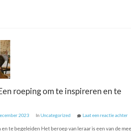
Een roeping om te inspireren en te
o
december 2023
In
Uncategorized
Laat een reactie achter
D
 en te begeleiden Het beroep van leraar is een van de me
w