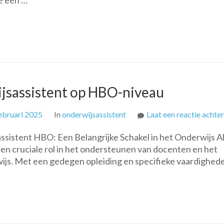
je een …
wisk
leraa
word
jsassistent op HBO-niveau
ebruari 2025
In
onderwijsassistent
Laat een reactie achter
sistent HBO: Een Belangrijke Schakel in het Onderwijs A
en cruciale rol in het ondersteunen van docenten en het
wijs. Met een gedegen opleiding en specifieke vaardighed