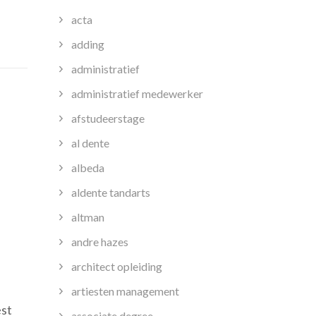
acta
adding
administratief
administratief medewerker
afstudeerstage
al dente
albeda
aldente tandarts
altman
andre hazes
architect opleiding
p
artiesten management
e
est
eg
associate degree