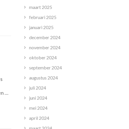
unde
maart 2025
r
en?
februari 2025
januari 2025
december 2024
november 2024
oktober 2024
op
september 2024
Het
augustus 2024
ls
Belang
van
juli 2024
en …
een
juni 2024
Onderwijsassistent
op
mei 2024
HBO-
april 2024
niveau
maart 2024