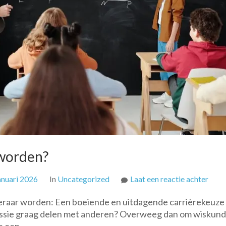
 worden?
op
anuari 2026
In
Uncategorized
Laat een reactie achter
Hoe
leraar worden: Een boeiende en uitdagende carrièrekeuz
kun
 passie graag delen met anderen? Overweeg dan om wiskun
je