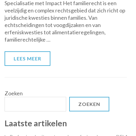
Specialisatie met Impact Het familierecht is een
De
veelzijdig en complex rechtsgebied dat zich richt op
Impact
juridische kwesties binnen families. Van
van
echtscheidingen tot voogdijzaken en van
een
erfeniskwesties tot alimentatieregelingen,
Juridische
familierechtelijke …
Opleiding
LEES MEER
Zoeken
ZOEKEN
Laatste artikelen