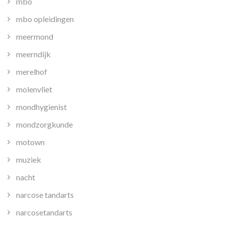
mbo
mbo opleidingen
meermond
meerndijk
merelhof
molenvliet
mondhygienist
mondzorgkunde
motown
muziek
nacht
narcose tandarts
narcosetandarts