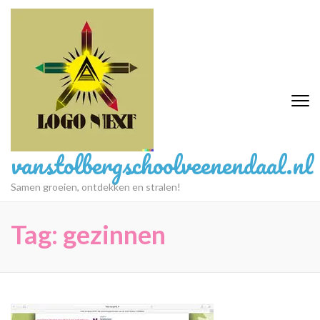
Ga
naar
inhoud
(druk
op
Enter)
vanstolbergschoolveenendaal.nl
Samen groeien, ontdekken en stralen!
Tag:
gezinnen