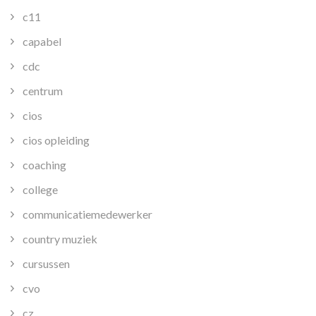
c11
capabel
cdc
centrum
cios
cios opleiding
coaching
college
communicatiemedewerker
country muziek
cursussen
cvo
cz