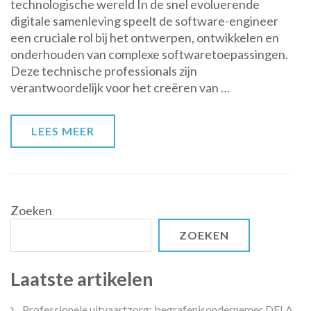
technologische wereld In de snel evoluerende
van
digitale samenleving speelt de software-engineer
de
een cruciale rol bij het ontwerpen, ontwikkelen en
Software-
onderhouden van complexe softwaretoepassingen.
Engineer
Deze technische professionals zijn
in
verantwoordelijk voor het creëren van …
de
Moderne
Technologische
LEES MEER
Wereld
Zoeken
ZOEKEN
Laatste artikelen
Professionele uitvaartzorg: begrafenisondernemer DELA