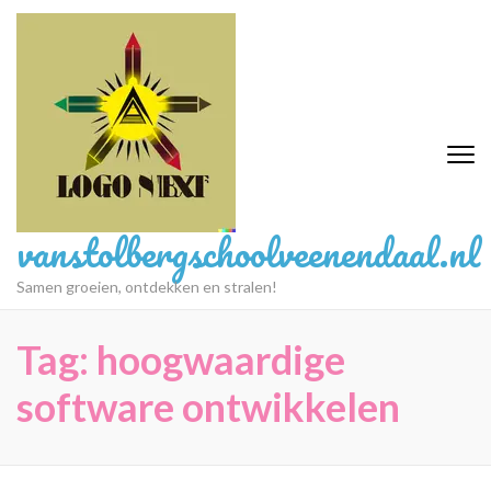
Ga
naar
inhoud
(druk
op
Enter)
vanstolbergschoolveenendaal.nl
Samen groeien, ontdekken en stralen!
Tag:
hoogwaardige
software ontwikkelen