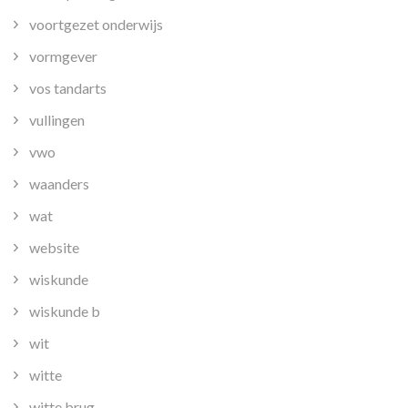
voortgezet onderwijs
vormgever
vos tandarts
vullingen
vwo
waanders
wat
website
wiskunde
wiskunde b
wit
witte
witte brug