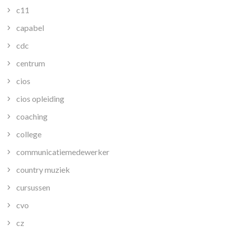
c11
capabel
cdc
centrum
cios
cios opleiding
coaching
college
communicatiemedewerker
country muziek
cursussen
cvo
cz