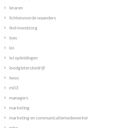
leraren
lichtenvoorde waanders
lind mondzorg
loes
loi
loi opleidingen
loodgietersbedrijf
lwoo
m03
managers
marketing
marketing en communicatiemedewerker
mbo