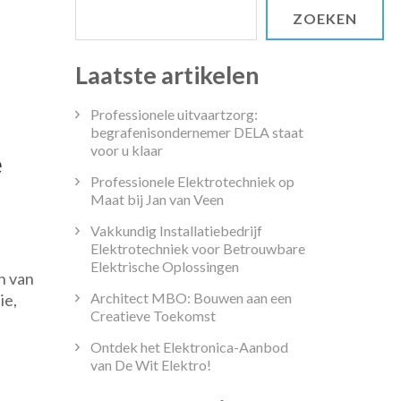
ZOEKEN
Laatste artikelen
Professionele uitvaartzorg:
begrafenisondernemer DELA staat
voor u klaar
e
Professionele Elektrotechniek op
Maat bij Jan van Veen
Vakkundig Installatiebedrijf
Elektrotechniek voor Betrouwbare
isscholen
Elektrische Oplossingen
n van
gelijken:
Architect MBO: Bouwen aan een
ie,
Creatieve Toekomst
entiële
p
Ontdek het Elektronica-Aanbod
van De Wit Elektro!