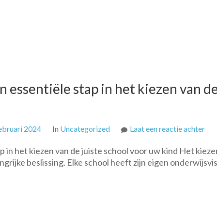
n essentiële stap in het kiezen van d
op
ebruari 2024
In
Uncategorized
Laat een reactie achter
Bas
p in het kiezen van de juiste school voor uw kind Het kieze
ver
ngrijke beslissing. Elke school heeft zijn eigen onderwijsvis
Een
ess
sta
in
het