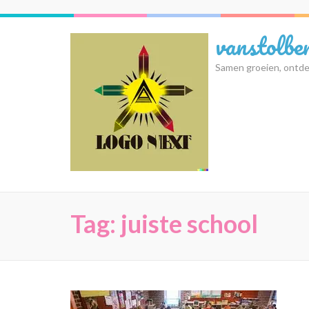
Ga
naar
vanstolbe
inhoud
(druk
Samen groeien, ontde
op
Enter)
Tag:
juiste school