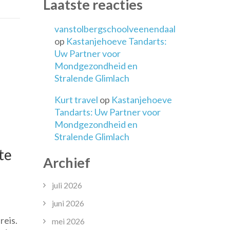
Laatste reacties
zen
vanstolbergschoolveenendaal
op
Kastanjehoeve Tandarts:
te
Uw Partner voor
ool
Mondgezondheid en
Stralende Glimlach
Kurt travel
op
Kastanjehoeve
Tandarts: Uw Partner voor
Mondgezondheid en
Stralende Glimlach
te
Archief
juli 2026
juni 2026
reis.
k
mei 2026