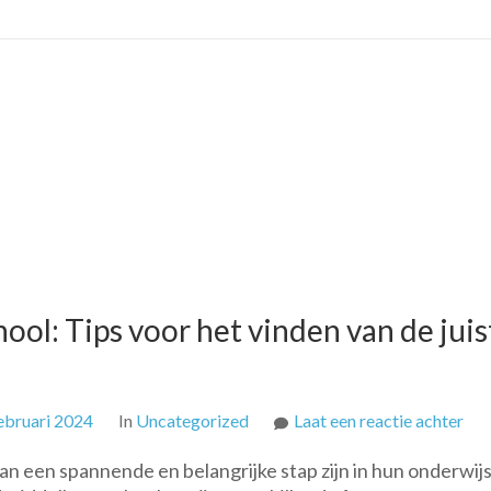
kie
van
de
juis
sch
ool: Tips voor het vinden van de juis
op
ebruari 2024
In
Uncategorized
Laat een reactie achter
Op
kan een spannende en belangrijke stap zijn in hun onderwijs
zoe