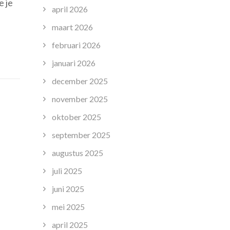
e je
r
april 2026
maart 2026
fecte
ool:
februari 2026
s
januari 2026
r
december 2025
den
november 2025
oktober 2025
te
september 2025
erwijsinstelling
augustus 2025
juli 2025
juni 2025
mei 2025
april 2025