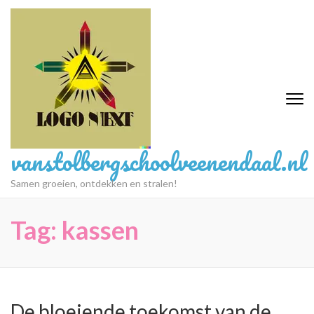
Ga
naar
inhoud
(druk
op
Enter)
vanstolbergschoolveenendaal.nl
Samen groeien, ontdekken en stralen!
Tag:
kassen
De bloeiende toekomst van de