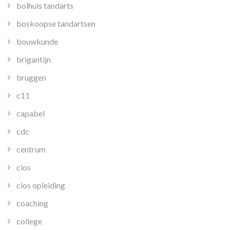
bolhuis tandarts
boskoopse tandartsen
bouwkunde
brigantijn
bruggen
c11
capabel
cdc
centrum
cios
cios opleiding
coaching
college