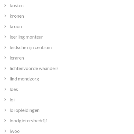
kosten
kronen
kroon
leerling monteur
leidsche rijn centrum
leraren
lichtenvoorde waanders
lind mondzorg
loes
loi
loi opleidingen
loodgietersbedrijf
lwoo