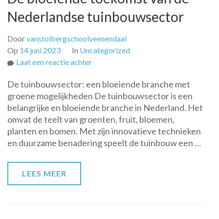
Nederlandse tuinbouwsector
Door
vanstolbergschoolveenendaal
Op
14 juni 2023
In
Uncategorized
op
Laat een reactie achter
De
De tuinbouwsector: een bloeiende branche met
bloeiende
groene mogelijkheden De tuinbouwsector is een
toekomst
belangrijke en bloeiende branche in Nederland. Het
van
omvat de teelt van groenten, fruit, bloemen,
de
planten en bomen. Met zijn innovatieve technieken
Nederlandse
en duurzame benadering speelt de tuinbouw een …
tuinbouwsector
LEES MEER