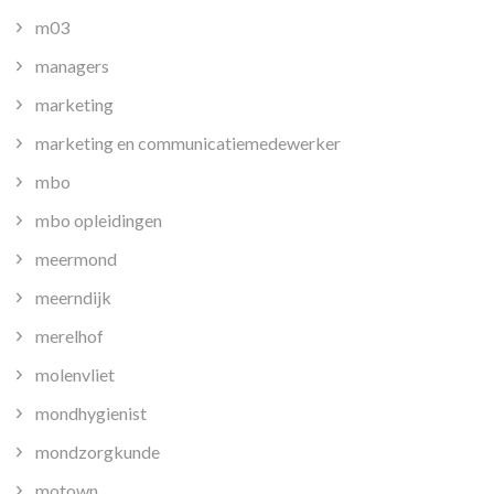
m03
managers
marketing
marketing en communicatiemedewerker
mbo
mbo opleidingen
meermond
meerndijk
merelhof
molenvliet
mondhygienist
mondzorgkunde
motown