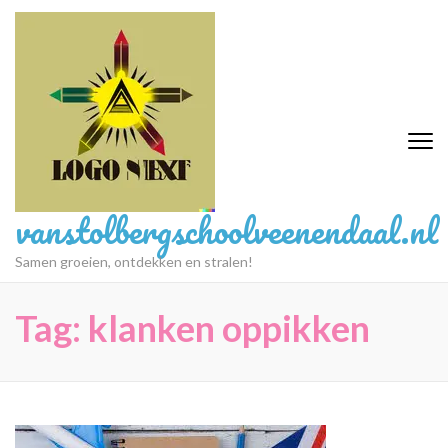
Ga
naar
inhoud
(druk
op
Enter)
vanstolbergschoolveenendaal.nl
Samen groeien, ontdekken en stralen!
Tag:
klanken oppikken