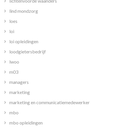
lichtenvoorde waanders
lind mondzorg
loes
loi
loi opleidingen
loodgietersbedrijf
lwoo
m03
managers
marketing
marketing en communicatiemedewerker
mbo
mbo opleidingen