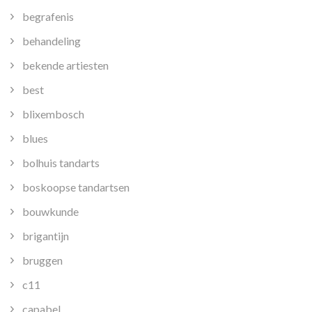
begrafenis
behandeling
bekende artiesten
best
blixembosch
blues
bolhuis tandarts
boskoopse tandartsen
bouwkunde
brigantijn
bruggen
c11
capabel