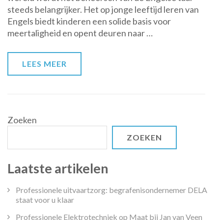
steeds belangrijker. Het op jonge leeftijd leren van
basisschool:
Engels biedt kinderen een solide basis voor
Engels
meertaligheid en opent deuren naar …
als
vreemde
taal
LEES MEER
Zoeken
ZOEKEN
Laatste artikelen
Professionele uitvaartzorg: begrafenisondernemer DELA
staat voor u klaar
Professionele Elektrotechniek op Maat bij Jan van Veen