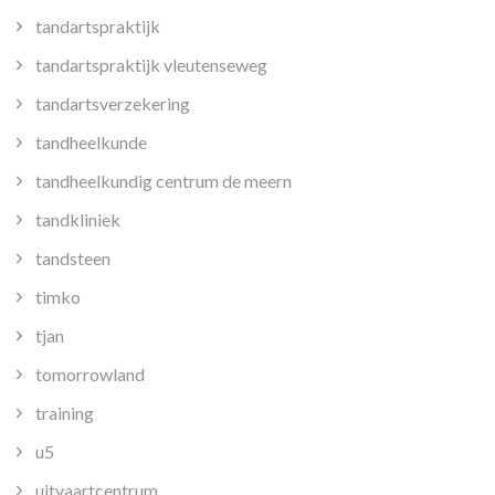
tandartspraktijk
tandartspraktijk vleutenseweg
tandartsverzekering
tandheelkunde
tandheelkundig centrum de meern
tandkliniek
tandsteen
timko
tjan
tomorrowland
training
u5
uitvaartcentrum