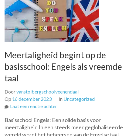
Meertaligheid begint op de
basisschool: Engels als vreemde
taal
Door
vanstolbergschoolveenendaal
Op
16 december 2023
In
Uncategorized
op
Laat een reactie achter
Meertaligheid
Basisschool Engels: Een solide basis voor
begint
meertaligheid In een steeds meer geglobaliseerde
op
wereld wordt het beheersen van de Engelse taal
de