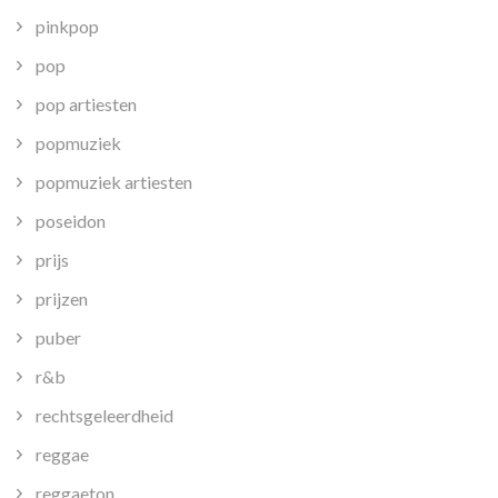
pinkpop
pop
pop artiesten
popmuziek
popmuziek artiesten
poseidon
prijs
prijzen
puber
r&b
rechtsgeleerdheid
reggae
reggaeton