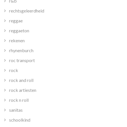
r&b
rechtsgeleerdheid
reggae
reggaeton
rekenen
rhynenburch
roc transport
rock
rock and roll
rock artiesten
rock n roll
sanitas
schoolkind