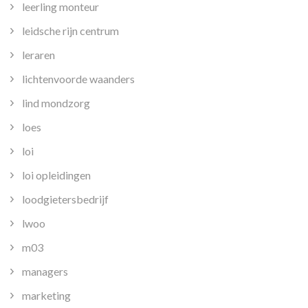
leerling monteur
leidsche rijn centrum
leraren
lichtenvoorde waanders
lind mondzorg
loes
loi
loi opleidingen
loodgietersbedrijf
lwoo
m03
managers
marketing