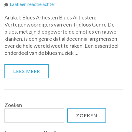
op
Laat een reactie achter
De
Artikel: Blues Artiesten Blues Artiesten:
Magie
Vertegenwoordigers van een Tijdloos Genre De
van
blues, met zijn diepgewortelde emoties en rauwe
Blues
klanken, is een genre dat al decennia lang mensen
Artiesten:
over de hele wereld weet te raken. Een essentieel
Iconen
onderdeel van de bluesmuziek …
van
Emotie
en
LEES MEER
Authenticiteit
Zoeken
ZOEKEN