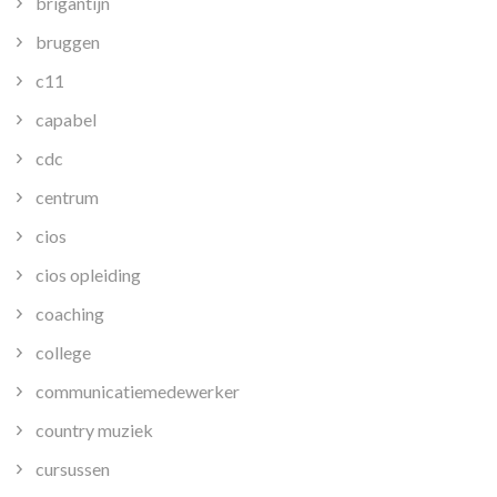
brigantijn
bruggen
c11
capabel
cdc
centrum
cios
cios opleiding
coaching
college
communicatiemedewerker
country muziek
cursussen