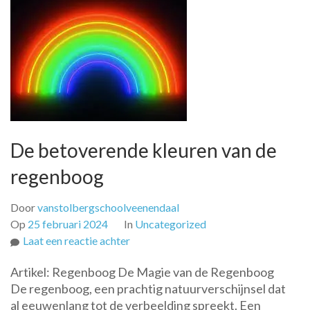
De betoverende kleuren van de
regenboog
Door
vanstolbergschoolveenendaal
Op
25 februari 2024
In
Uncategorized
op
Laat een reactie achter
De
Artikel: Regenboog De Magie van de Regenboog
betoverende
De regenboog, een prachtig natuurverschijnsel dat
kleuren
al eeuwenlang tot de verbeelding spreekt. Een
van