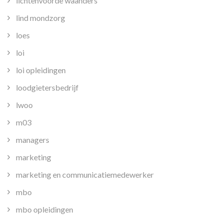
lichtenvoorde waanders
lind mondzorg
loes
loi
loi opleidingen
loodgietersbedrijf
lwoo
m03
managers
marketing
marketing en communicatiemedewerker
mbo
mbo opleidingen