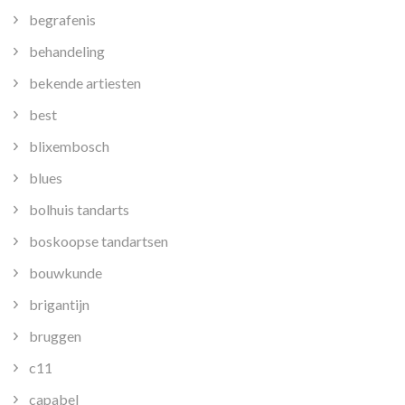
begrafenis
behandeling
bekende artiesten
best
blixembosch
blues
bolhuis tandarts
boskoopse tandartsen
bouwkunde
brigantijn
bruggen
c11
capabel