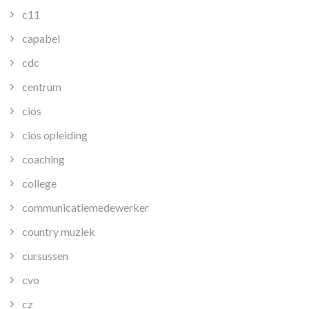
c11
capabel
cdc
centrum
cios
cios opleiding
coaching
college
communicatiemedewerker
country muziek
cursussen
cvo
cz