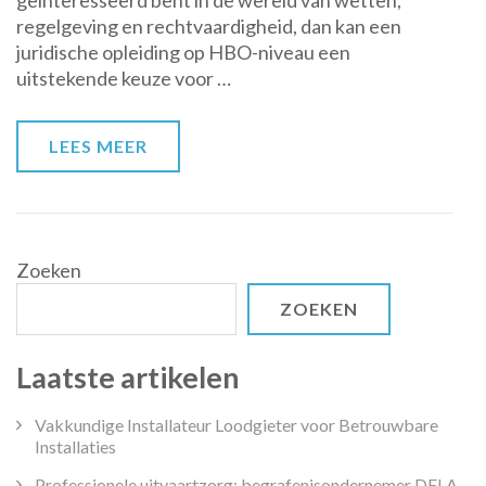
geïnteresseerd bent in de wereld van wetten,
van
regelgeving en rechtvaardigheid, dan kan een
Juridische
juridische opleiding op HBO-niveau een
Opleiding
uitstekende keuze voor …
op
HBO-
niveau
LEES MEER
Zoeken
ZOEKEN
Laatste artikelen
Vakkundige Installateur Loodgieter voor Betrouwbare
Installaties
Professionele uitvaartzorg: begrafenisondernemer DELA