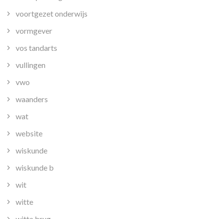
voortgezet onderwijs
vormgever
vos tandarts
vullingen
vwo
waanders
wat
website
wiskunde
wiskunde b
wit
witte
witte brug