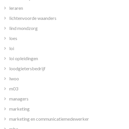
leraren
lichtenvoorde waanders
lind mondzorg
loes
loi
loi opleidingen
loodgietersbedrijf
lwoo
m03
managers
marketing
marketing en communicatiemedewerker
mbo