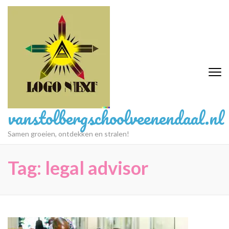
Ga
naar
inhoud
(druk
op
Enter)
vanstolbergschoolveenendaal.nl
Samen groeien, ontdekken en stralen!
Tag:
legal advisor