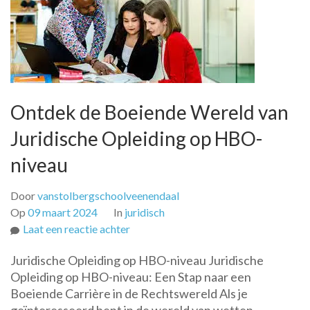
Ontdek de Boeiende Wereld van
Juridische Opleiding op HBO-
niveau
Door
vanstolbergschoolveenendaal
Op
09 maart 2024
In
juridisch
op
Laat een reactie achter
Ontdek
Juridische Opleiding op HBO-niveau Juridische
de
Opleiding op HBO-niveau: Een Stap naar een
Boeiende
Boeiende Carrière in de Rechtswereld Als je
Wereld