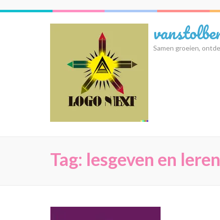
Ga
naar
vanstolbe
inhoud
(druk
Samen groeien, ontde
op
Enter)
Tag:
lesgeven en lere