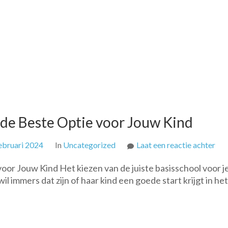
s de Beste Optie voor Jouw Kind
op
ebruari 2024
In
Uncategorized
Laat een reactie achter
Ver
voor Jouw Kind Het kiezen van de juiste basisschool voor j
Bas
wil immers dat zijn of haar kind een goede start krijgt in het
Kie
de
Bes
Opt