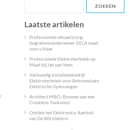
ZOEKEN
Laatste artikelen
Professionele uitvaartzorg:
begrafenisondernemer DELA staat
voor u klaar
Professionele Elektrotechniek op
Maat bij Jan van Veen
Vakkundig Installatiebedrijf
Elektrotechniek voor Betrouwbare
Elektrische Oplossingen
gelijk
e
isscholen:
Architect MBO: Bouwen aan een
Creatieve Toekomst
s
Ontdek het Elektronica-Aanbod
te
van De Wit Elektro!
ie