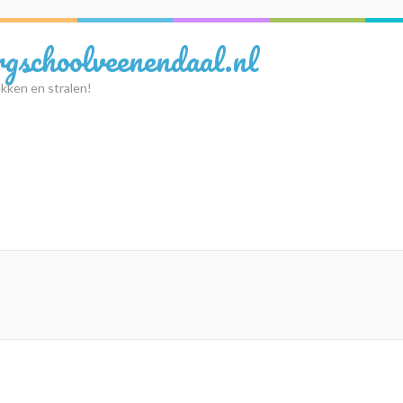
rgschoolveenendaal.nl
kken en stralen!
n