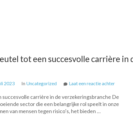
eutel tot een succesvolle carrière in 
op
uli 2023
In
Uncategorized
Laat een reactie achter
Verzeker
n succesvolle carrière in de verzekeringsbranche De
de
iende sector die een belangrijke rol speelt in onze
sleutel
men van mensen tegen risico’s, het bieden …
tot
een
succesvo
carrière