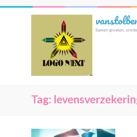
Ga
naar
vanstolbe
inhoud
(druk
Samen groeien, ontde
op
Enter)
Tag:
levensverzekeri