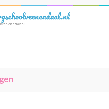
rgschoolveenendaal.nl
kken en stralen!
ngen