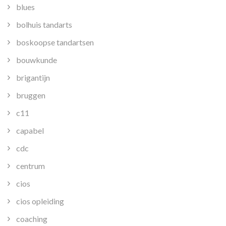
blues
bolhuis tandarts
boskoopse tandartsen
bouwkunde
brigantijn
bruggen
c11
capabel
cdc
centrum
cios
cios opleiding
coaching