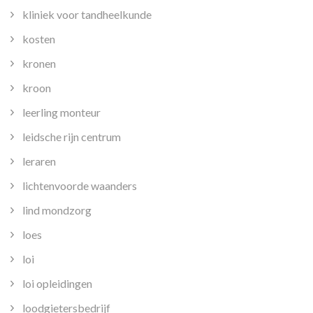
kliniek voor tandheelkunde
kosten
kronen
kroon
leerling monteur
leidsche rijn centrum
leraren
lichtenvoorde waanders
lind mondzorg
loes
loi
loi opleidingen
loodgietersbedrijf