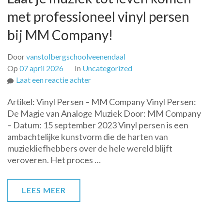
met professioneel vinyl persen
bij MM Company!
Door
vanstolbergschoolveenendaal
Op
07 april 2026
In
Uncategorized
op
Laat een reactie achter
Laat
Artikel: Vinyl Persen – MM Company Vinyl Persen:
je
De Magie van Analoge Muziek Door: MM Company
muziek
– Datum: 15 september 2023 Vinyl persen is een
tot
ambachtelijke kunstvorm die de harten van
leven
muziekliefhebbers over de hele wereld blijft
komen
veroveren. Het proces …
met
professioneel
vinyl
LEES MEER
persen
bij