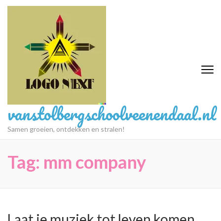
Ga
naar
inhoud
(druk
op
Enter)
vanstolbergschoolveenendaal.nl
Samen groeien, ontdekken en stralen!
Tag:
mm company
Laat je muziek tot leven komen