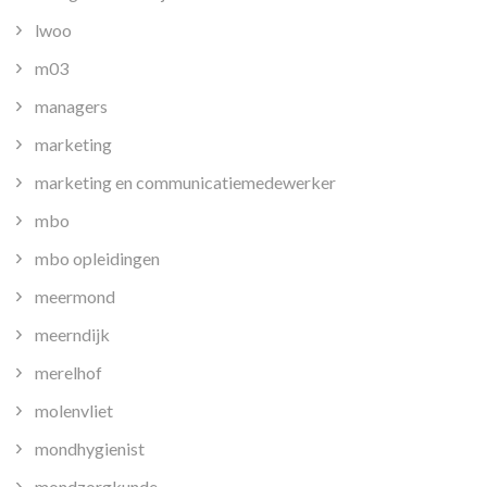
lwoo
m03
managers
marketing
marketing en communicatiemedewerker
mbo
mbo opleidingen
meermond
meerndijk
merelhof
molenvliet
mondhygienist
mondzorgkunde