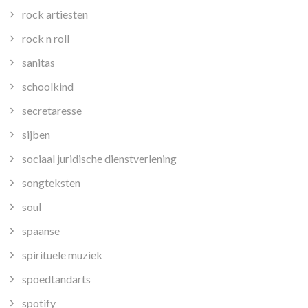
rock artiesten
rock n roll
sanitas
schoolkind
secretaresse
sijben
sociaal juridische dienstverlening
songteksten
soul
spaanse
spirituele muziek
spoedtandarts
spotify