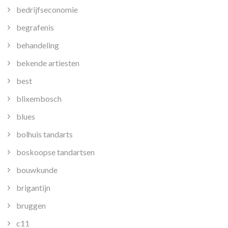
bedrijfseconomie
begrafenis
behandeling
bekende artiesten
best
blixembosch
blues
bolhuis tandarts
boskoopse tandartsen
bouwkunde
brigantijn
bruggen
c11