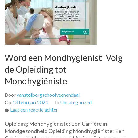
Word een Mondhygiënist: Volg
de Opleiding tot
Mondhygiëniste
Door
vanstolbergschoolveenendaal
Op
13 februari 2024
In
Uncategorized
op
Laat een reactie achter
Word
Opleiding Mondhygiëniste: Een Carrière in
een
Mondgezondheid Opleiding Mondhygiëniste: Een
Mondhygiënist: