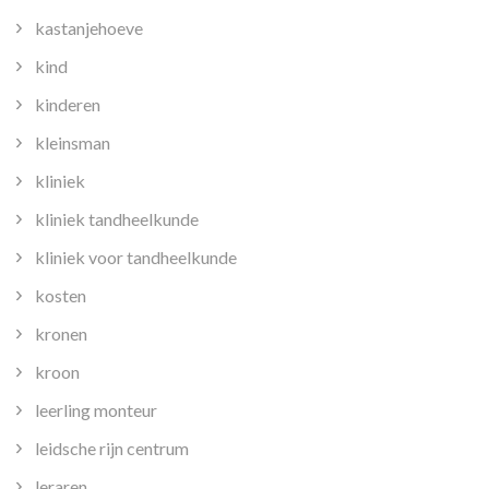
kastanjehoeve
kind
kinderen
kleinsman
kliniek
kliniek tandheelkunde
kliniek voor tandheelkunde
kosten
kronen
kroon
leerling monteur
leidsche rijn centrum
leraren