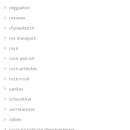
reggaeton
rekenen
rhynenburch
roc transport
rock
rock and roll
rock artiesten
rock n roll
sanitas
schoolkind
secretaresse
sijben
sociaal juridische dienstverlening