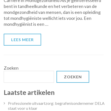
Carrière in Mondgezondheid Als je geïnteresseerd
Volg
bent in tandheelkunde en het verbeteren van de
de
mondgezondheid van mensen, dan is een opleiding
Opleiding
tot mondhygiëniste wellicht iets voor jou. Een
tot
mondhygiënist is een …
Mondhygiëniste
LEES MEER
Zoeken
ZOEKEN
Laatste artikelen
Professionele uitvaartzorg: begrafenisondernemer DELA
staat voor u klaar