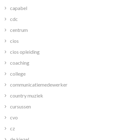
capabel
cdc
centrum
cios
cios opleiding
coaching
college
communicatiemedewerker
country muziek
cursussen
cvo
cz
de kiezel