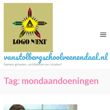
Ga
naar
inhoud
(druk
op
Enter)
vanstolbergschoolveenendaal.nl
Samen groeien, ontdekken en stralen!
Tag:
mondaandoeningen