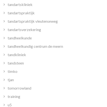
tandartskliniek
tandartspraktijk
tandartspraktijk vleutenseweg
tandartsverzekering
tandheelkunde
tandheelkundig centrum de meern
tandkliniek
tandsteen
timko
tjan
tomorrowland
training
u5