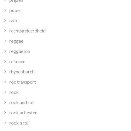
puber
r&b
rechtsgeleerdheid
reggae
reggaeton
rekenen
rhynenburch
roc transport
rock
rock and roll
rock artiesten
rock n roll