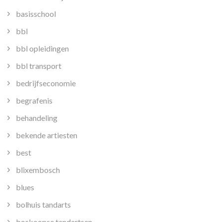
basisschool
bbl
bbl opleidingen
bbl transport
bedrijfseconomie
begrafenis
behandeling
bekende artiesten
best
blixembosch
blues
bolhuis tandarts
boskoopse tandartsen