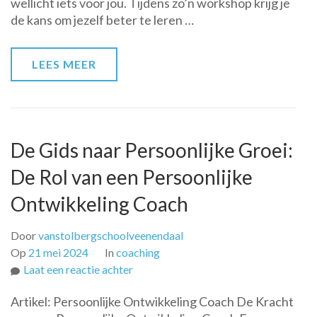
wellicht iets voor jou. Tijdens zo’n workshop krijg je
voor
de kans om jezelf beter te leren …
Groei
en
Zelfinzicht
LEES MEER
De Gids naar Persoonlijke Groei:
De Rol van een Persoonlijke
Ontwikkeling Coach
Door
vanstolbergschoolveenendaal
Op
21 mei 2024
In
coaching
op
Laat een reactie achter
De
Artikel: Persoonlijke Ontwikkeling Coach De Kracht
Gids