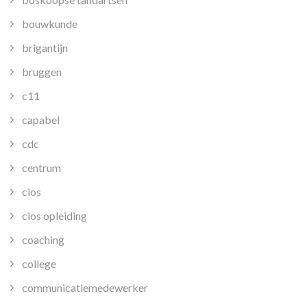
bouwkunde
brigantijn
bruggen
c11
capabel
cdc
centrum
cios
cios opleiding
coaching
college
communicatiemedewerker