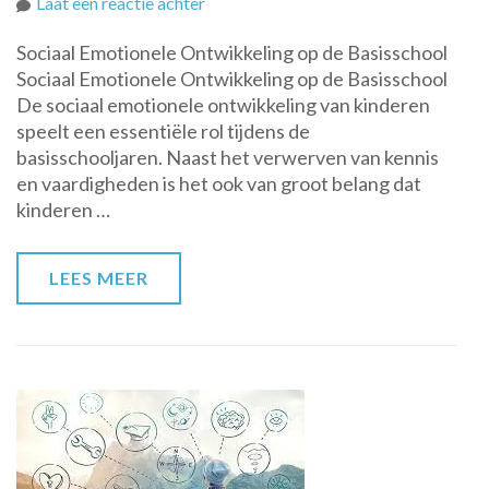
op
Laat een reactie achter
Het
Sociaal Emotionele Ontwikkeling op de Basisschool
Belang
Sociaal Emotionele Ontwikkeling op de Basisschool
van
De sociaal emotionele ontwikkeling van kinderen
Sociaal
speelt een essentiële rol tijdens de
Emotionele
basisschooljaren. Naast het verwerven van kennis
Ontwikkeling
en vaardigheden is het ook van groot belang dat
op
kinderen …
de
Basisschool
LEES MEER