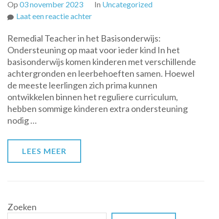
Op
03 november 2023
In
Uncategorized
op
Laat een reactie achter
De
Remedial Teacher in het Basisonderwijs:
waardevolle
Ondersteuning op maat voor ieder kind In het
rol
basisonderwijs komen kinderen met verschillende
van
achtergronden en leerbehoeften samen. Hoewel
de
de meeste leerlingen zich prima kunnen
remedial
ontwikkelen binnen het reguliere curriculum,
teacher
hebben sommige kinderen extra ondersteuning
in
nodig …
het
basisonderwijs
LEES MEER
Zoeken