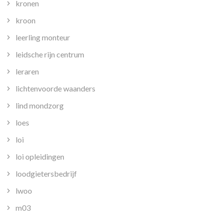
kronen
kroon
leerling monteur
leidsche rijn centrum
leraren
lichtenvoorde waanders
lind mondzorg
loes
loi
loi opleidingen
loodgietersbedrijf
lwoo
m03