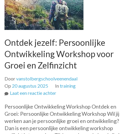
Ontdek jezelf: Persoonlijke
Ontwikkeling Workshop voor
Groei en Zelfinzicht
Door
vanstolbergschoolveenendaal
Op
20 augustus 2025
In
training
op
Laat een reactie achter
Ontdek
Persoonlijke Ontwikkeling Workshop Ontdek en
jezelf:
Groei: Persoonlijke Ontwikkeling Workshop Wil jij
Persoonlijke
werken aan je persoonlijke groei en ontwikkeling?
Ontwikkeling
Dan is een persoonlijke ontwikkeling workshop
Workshop