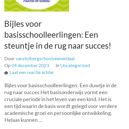
Bijles voor
basisschoolleerlingen: Een
steuntje in de rug naar succes!
Door
vanstolbergschoolveenendaal
Op
04 december 2023
In
Uncategorized
op
Laat een reactie achter
Bijles
Bijles voor basisschoolleerlingen: Een duwtje in de
voor
rug naar succes Het basisonderwijs vormt een
basisschoolleerlingen:
cruciale periode in het leven van een kind. Het is
Een
een tijd waarin de basis wordt gelegd voor verdere
steuntje
academische groei en persoonlijke ontwikkeling.
in
Helaas kunnen …
de
rug