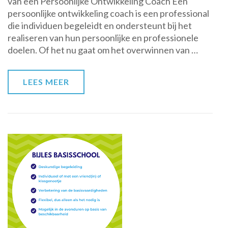
van een Persoonlijke Ontwikkeling Coach Een
naar
persoonlijke ontwikkeling coach is een professional
Persoonlijke
die individuen begeleidt en ondersteunt bij het
Groei:
realiseren van hun persoonlijke en professionele
De
doelen. Of het nu gaat om het overwinnen van …
Rol
van
een
LEES MEER
Persoonlijke
Ontwikkeling
Coach